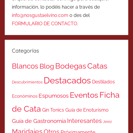
información, lo podéis hacer a través de
info@nosgustaelvino.com
o des del
FORMULARIO DE CONTACTO
.
Categorías
Catas
Bodegas
Blancos
Blog
Destacados
Destilados
Descubrimientos
Ficha
Eventos
Espumosos
Económinos
de Cata
Gin Tonics
Guía de Enoturismo
Interesantes
Guía de Gastronomía
Jerez
Maridajes
Otros
Próximamente