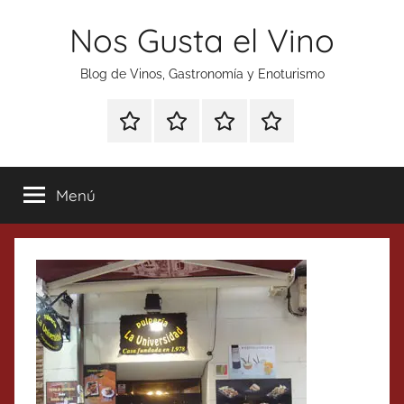
Saltar
Nos Gusta el Vino
al
contenido
Blog de Vinos, Gastronomía y Enoturismo
Especial
Enoturismo
Ranking
Contacto
Gin
y
Vinos
Tonics
Gastronomía
Menú