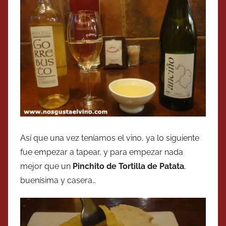
Así que una vez teníamos el vino, ya lo siguiente
fue empezar a tapear, y para empezar nada
mejor que un
Pinchito de Tortilla de Patata
,
buenísima y casera…