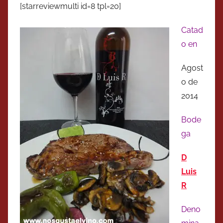
[starreviewmulti id=8 tpl=20]
Catad
o en
Agost
o de
2014
Bode
ga
D
Luis
R
Deno