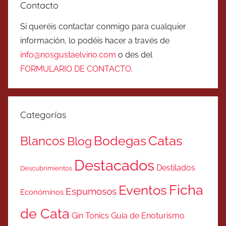
Contacto
Si queréis contactar conmigo para cualquier
información, lo podéis hacer a través de
info@nosgustaelvino.com
o des del
FORMULARIO DE CONTACTO
.
Categorías
Catas
Bodegas
Blancos
Blog
Destacados
Destilados
Descubrimientos
Ficha
Eventos
Espumosos
Económinos
de Cata
Gin Tonics
Guía de Enoturismo