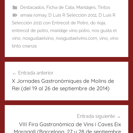
Destacados
,
Ficha de Cata
,
Maridajes
,
Tintos
amaia romay
,
D Luis R Selección 2011
,
D Luis R
Selección 2011 con Entrecot de Potro
,
do rioja
,
entrecot de potro
,
maridaje vino potro
,
nos gusta el
vino
,
nosgustaelvino
,
nosgustaelvino.com
,
vino
,
vino
tinto crianza
Navegación
Entrada anterior
de
X Jornades Gastronòmiques de Molins de
entradas
Rei (del 19 al 26 de septiembre de 2014)
Entrada siguiente
VIII Fira Gastronòmica de Vins i Caves Eix
Maragall (Barcelona, 27 y 28 de septiembre