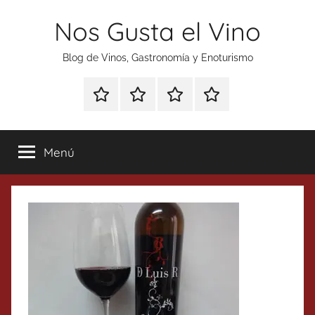
Saltar
Nos Gusta el Vino
al
contenido
Blog de Vinos, Gastronomía y Enoturismo
Especial
Enoturismo
Ranking
Contacto
Gin
y
Vinos
Tonics
Gastronomía
Menú