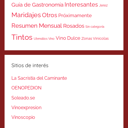
Interesantes
Guía de Gastronomía
Jerez
Maridajes
Otros
Próximamente
Resumen Mensual
Rosados
Sin categoría
Tintos
Vino Dulce
Zonas Vinicolas
Utensilios Vino
Sitios de interés
La Sacristía del Caminante
OENOPEDION
Soleado.se
Vinoexpresion
Vinoscopio