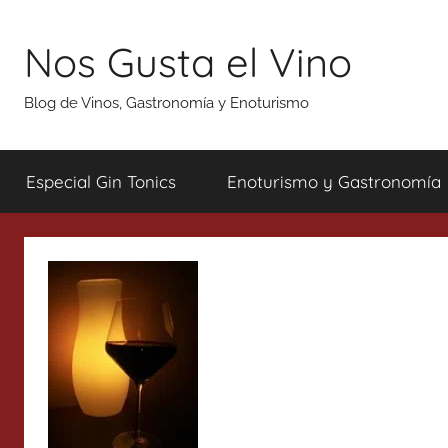
Saltar
al
Nos Gusta el Vino
contenido
Blog de Vinos, Gastronomía y Enoturismo
Especial Gin Tonics
Enoturismo y Gastronomía