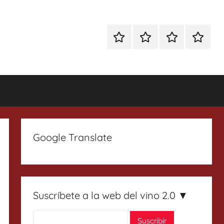
Especial
Enoturismo
Ranking
Contact
Gin
y
Vinos
Tonics
Gastronomía
Google Translate
Suscríbete a la web del vino 2.0 ▼