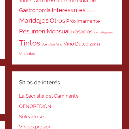
Guía de
Tonics
Guía de Enoturismo
Interesantes
Gastronomía
Jerez
Maridajes
Otros
Próximamente
Resumen Mensual
Rosados
Sin categoría
Tintos
Vino Dulce
Zonas
Utensilios Vino
Vinicolas
Sitios de interés
La Sacristía del Caminante
OENOPEDION
Soleado.se
Vinoexpresion