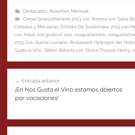
Destacados
,
Resumen Mensual
Chesa Gewürztraminer 2013 con Ternera con Salsa Si
Cebollas y Manzanas
,
D.Pedro De Soutomaior 2013 con Pa
con Allioli
,
nos gusta el vino
,
nosgustaelvino
,
nosgustaelv
2013 Con Quiche Lorraine
,
Restaurant Hydrogen del Hotel
Gusta el Vino
,
Sikkim Bilberry con Tónica Thomas Henry
,
v
Navegación
Entrada anterior
de
¡En Nos Gusta el Vino estamos abiertos
entradas
por vacaciones!