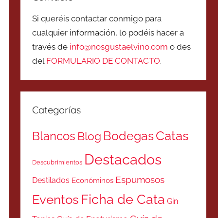
Si queréis contactar conmigo para
cualquier información, lo podéis hacer a
través de
info@nosgustaelvino.com
o des
del
FORMULARIO DE CONTACTO
.
Categorías
Catas
Bodegas
Blancos
Blog
Destacados
Descubrimientos
Espumosos
Destilados
Económinos
Ficha de Cata
Eventos
Gin