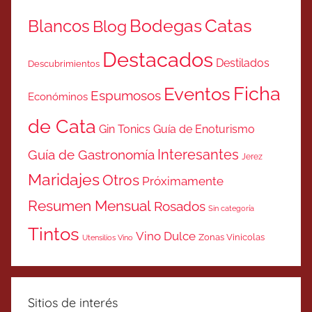
Catas
Bodegas
Blancos
Blog
Destacados
Destilados
Descubrimientos
Ficha
Eventos
Espumosos
Económinos
de Cata
Gin Tonics
Guía de Enoturismo
Interesantes
Guía de Gastronomía
Jerez
Maridajes
Otros
Próximamente
Resumen Mensual
Rosados
Sin categoría
Tintos
Vino Dulce
Zonas Vinicolas
Utensilios Vino
Sitios de interés