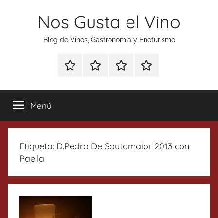
Saltar
Nos Gusta el Vino
al
contenido
Blog de Vinos, Gastronomía y Enoturismo
Especial
Enoturismo
Ranking
Contacto
Gin
y
Vinos
Tonics
Gastronomía
Menú
Etiqueta:
D.Pedro De Soutomaior 2013 con
Paella