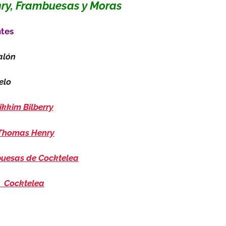
nry, Frambuesas y Moras
ntes
alón
elo
ikkim Bilberry
 Thomas Henry
uesas de Cocktelea
 Cocktelea