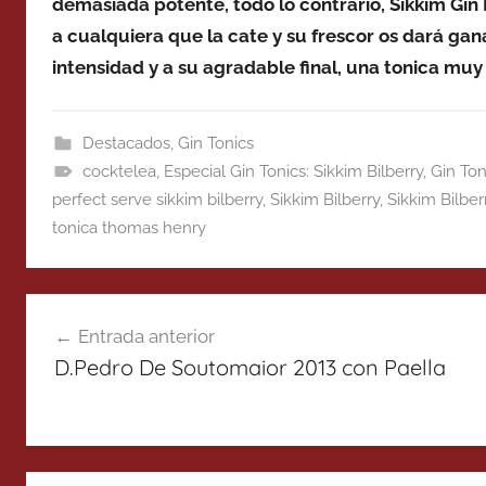
demasiada potente, todo lo contrario, Sikkim Gin 
a cualquiera que la cate y su frescor os dará gan
intensidad y a su agradable final, una tonica m
Destacados
,
Gin Tonics
cocktelea
,
Especial Gin Tonics: Sikkim Bilberry
,
Gin Ton
perfect serve sikkim bilberry
,
Sikkim Bilberry
,
Sikkim Bilbe
tonica thomas henry
Navegación
Entrada anterior
de
D.Pedro De Soutomaior 2013 con Paella
entradas