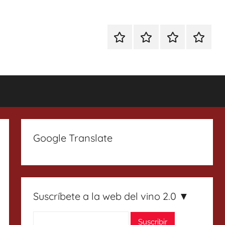
Especial
Enoturismo
Ranking
Contact
Gin
y
Vinos
Tonics
Gastronomía
Google Translate
Suscríbete a la web del vino 2.0 ▼