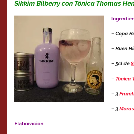
Sikkim Bilberry con Tónica Thomas He
Ingredie
– Copa B
– Buen Hi
– 5cl de
S
–
Tónica
– 3
Framb
– 3
Moras
Elaboración