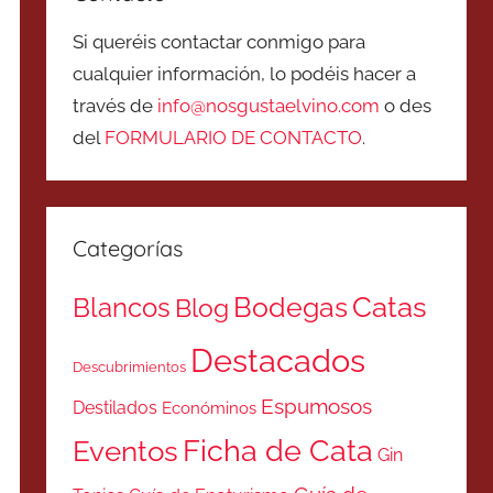
Si queréis contactar conmigo para
cualquier información, lo podéis hacer a
través de
info@nosgustaelvino.com
o des
del
FORMULARIO DE CONTACTO
.
Categorías
Catas
Bodegas
Blancos
Blog
Destacados
Descubrimientos
Espumosos
Destilados
Económinos
Ficha de Cata
Eventos
Gin