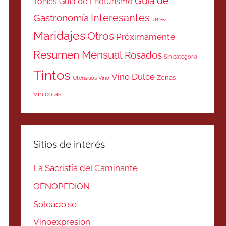
Guía de
Tonics
Guía de Enoturismo
Interesantes
Gastronomía
Jerez
Maridajes
Otros
Próximamente
Resumen Mensual
Rosados
Sin categoría
Tintos
Vino Dulce
Zonas
Utensilios Vino
Vinicolas
Sitios de interés
La Sacristía del Caminante
OENOPEDION
Soleado.se
Vinoexpresion