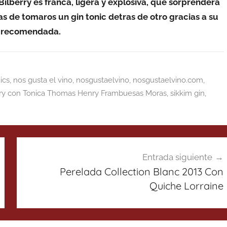
Bilberry es franca, ligera y explosiva, que sorprenderá
as de tomaros un gin tonic detras de otro gracias a su
uy recomendada.
ics
,
nos gusta el vino
,
nosgustaelvino
,
nosgustaelvino.com
,
rry con Tonica Thomas Henry Frambuesas Moras
,
sikkim gin
,
Entrada siguiente
Perelada Collection Blanc 2013 Con
Quiche Lorraine