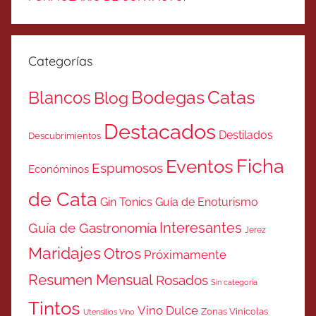
Categorías
Catas
Bodegas
Blancos
Blog
Destacados
Destilados
Descubrimientos
Ficha
Eventos
Espumosos
Económinos
de Cata
Gin Tonics
Guía de Enoturismo
Interesantes
Guía de Gastronomía
Jerez
Maridajes
Otros
Próximamente
Resumen Mensual
Rosados
Sin categoría
Tintos
Vino Dulce
Zonas Vinicolas
Utensilios Vino