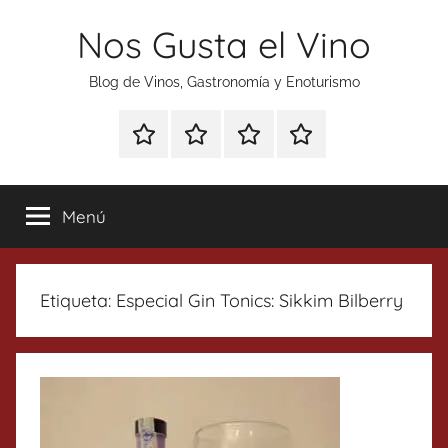
Saltar
Nos Gusta el Vino
al
contenido
Blog de Vinos, Gastronomía y Enoturismo
Especial
Enoturismo
Ranking
Contacto
Gin
y
Vinos
Tonics
Gastronomía
Menú
Etiqueta:
Especial Gin Tonics: Sikkim Bilberry