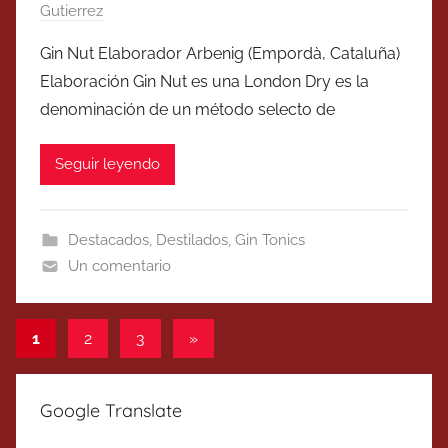
Gutierrez
Gin Nut Elaborador Arbenig (Empordà, Cataluña)
Elaboración Gin Nut es una London Dry es la
denominación de un método selecto de
Seguir leyendo
Destacados
,
Destilados
,
Gin Tonics
Un comentario
Paginación
Entradas
1
2
3
»
siguientes
de
entradas
Google Translate