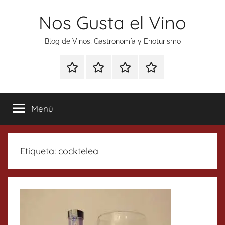
Saltar
Nos Gusta el Vino
al
contenido
Blog de Vinos, Gastronomía y Enoturismo
Especial
Enoturismo
Ranking
Contacto
Gin
y
Vinos
Tonics
Gastronomía
Menú
Etiqueta:
cocktelea