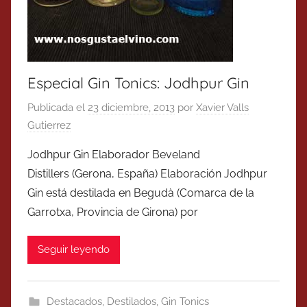
Especial Gin Tonics: Jodhpur Gin
Publicada el
23 diciembre, 2013
por
Xavier Valls
Gutierrez
Jodhpur Gin Elaborador Beveland
Distillers (Gerona, España) Elaboración Jodhpur
Gin está destilada en Begudà (Comarca de la
Garrotxa, Provincia de Girona) por
Seguir leyendo
Destacados
,
Destilados
,
Gin Tonics