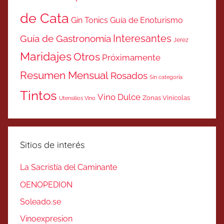
de Cata
Gin Tonics
Guía de Enoturismo
Interesantes
Guía de Gastronomía
Jerez
Maridajes
Otros
Próximamente
Resumen Mensual
Rosados
Sin categoría
Tintos
Vino Dulce
Zonas Vinicolas
Utensilios Vino
Sitios de interés
La Sacristía del Caminante
OENOPEDION
Soleado.se
Vinoexpresion