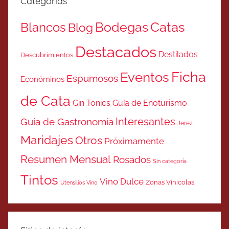
Categorías
Catas
Bodegas
Blancos
Blog
Destacados
Destilados
Descubrimientos
Ficha
Eventos
Espumosos
Económinos
de Cata
Gin Tonics
Guía de Enoturismo
Interesantes
Guía de Gastronomía
Jerez
Maridajes
Otros
Próximamente
Resumen Mensual
Rosados
Sin categoría
Tintos
Vino Dulce
Zonas Vinicolas
Utensilios Vino