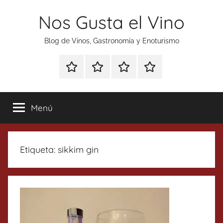
Saltar
Nos Gusta el Vino
al
contenido
Blog de Vinos, Gastronomía y Enoturismo
Especial
Enoturismo
Ranking
Contacto
Gin
y
Vinos
Tonics
Gastronomía
Menú
Etiqueta:
sikkim gin