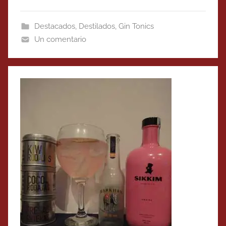
Destacados
,
Destilados
,
Gin Tonics
Un comentario