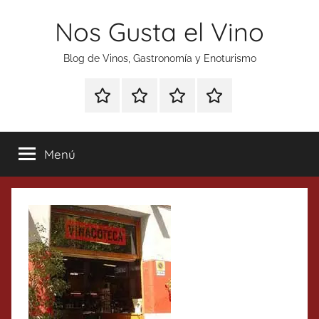
Saltar
Nos Gusta el Vino
al
contenido
Blog de Vinos, Gastronomía y Enoturismo
Especial
Enoturismo
Ranking
Contacto
Gin
y
Vinos
Tonics
Gastronomía
Menú