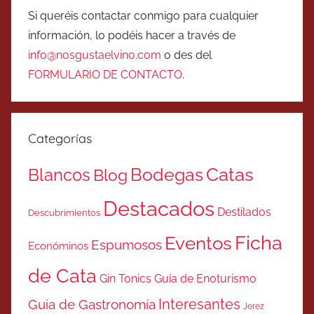
Si queréis contactar conmigo para cualquier
información, lo podéis hacer a través de
info@nosgustaelvino.com
o des del
FORMULARIO DE CONTACTO
.
Categorías
Catas
Bodegas
Blancos
Blog
Destacados
Destilados
Descubrimientos
Ficha
Eventos
Espumosos
Económinos
de Cata
Gin Tonics
Guía de Enoturismo
Interesantes
Guía de Gastronomía
Jerez