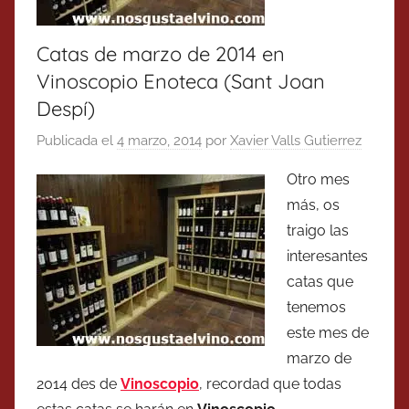
Catas de marzo de 2014 en
Vinoscopio Enoteca (Sant Joan
Despí)
Publicada el
4 marzo, 2014
por
Xavier Valls Gutierrez
Otro mes
más, os
traigo las
interesantes
catas que
tenemos
este mes de
marzo de
2014 des de
Vinoscopio
, recordad que todas