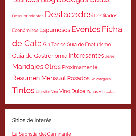
Destacados
Destilados
Descubrimientos
Ficha
Eventos
Espumosos
Económinos
de Cata
Gin Tonics
Guía de Enoturismo
Interesantes
Guía de Gastronomía
Jerez
Maridajes
Otros
Próximamente
Resumen Mensual
Rosados
Sin categoría
Tintos
Vino Dulce
Zonas Vinicolas
Utensilios Vino
Sitios de interés
La Sacristía del Caminante