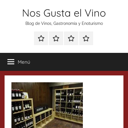
Saltar
Nos Gusta el Vino
al
contenido
Blog de Vinos, Gastronomía y Enoturismo
Especial
Enoturismo
Ranking
Contacto
Gin
y
Vinos
Tonics
Gastronomía
Menú