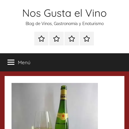
Saltar
Nos Gusta el Vino
al
contenido
Blog de Vinos, Gastronomía y Enoturismo
Especial
Enoturismo
Ranking
Contacto
Gin
y
Vinos
Tonics
Gastronomía
Menú