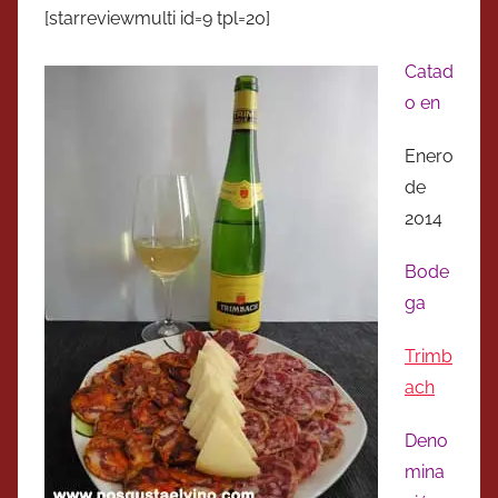
[starreviewmulti id=9 tpl=20]
Catad
o en
Enero
de
2014
Bode
ga
Trimb
ach
Deno
mina