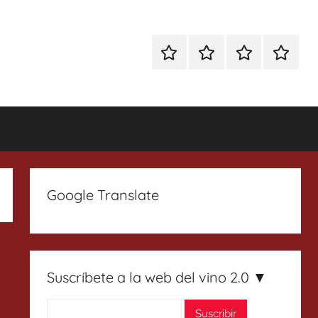
Especial
Enoturismo
Ranking
Contact
Gin
y
Vinos
Tonics
Gastronomía
Google Translate
Suscríbete a la web del vino 2.0 ▼