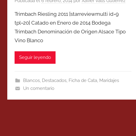
Publicada el
6 febrero, 2014
por
Xavier Valls Gutierrez
Trimbach Riesling 2011 [starreviewmulti id=9
tpl=20] Catado en Enero de 2014 Bodega
Trimbach Denominación de Origen Alsace Tipo
Vino Blanco
Seguir leyendo
Blancos
,
Destacados
,
Ficha de Cata
,
Maridajes
Un comentario