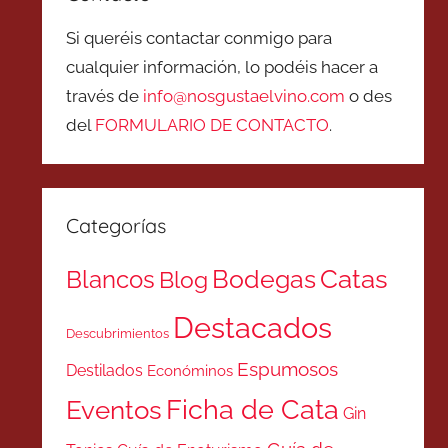
Si queréis contactar conmigo para
cualquier información, lo podéis hacer a
través de
info@nosgustaelvino.com
o des
del
FORMULARIO DE CONTACTO
.
Categorías
Catas
Bodegas
Blancos
Blog
Destacados
Descubrimientos
Espumosos
Destilados
Económinos
Ficha de Cata
Eventos
Gin