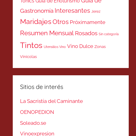
Guía de
Tonics
Guía de Enoturismo
Interesantes
Gastronomía
Jerez
Maridajes
Otros
Próximamente
Resumen Mensual
Rosados
Sin categoría
Tintos
Vino Dulce
Zonas
Utensilios Vino
Vinicolas
Sitios de interés
La Sacristía del Caminante
OENOPEDION
Soleado.se
Vinoexpresion