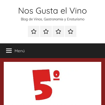
Saltar
Nos Gusta el Vino
al
contenido
Blog de Vinos, Gastronomía y Enoturismo
Especial
Enoturismo
Ranking
Contacto
Gin
y
Vinos
Tonics
Gastronomía
Menú