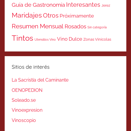
Interesantes
Guía de Gastronomía
Jerez
Maridajes
Otros
Próximamente
Resumen Mensual
Rosados
Sin categoría
Tintos
Vino Dulce
Zonas Vinicolas
Utensilios Vino
Sitios de interés
La Sacristía del Caminante
OENOPEDION
Soleado.se
Vinoexpresion
Vinoscopio