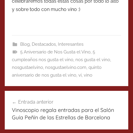
celebraremos todas estas cosas por todo lo alto
y sobre todo con mucho vino :)
Blog
,
Destacados
,
Interesantes
5 Aniversario de Nos Gusta el Vino
,
5
cumpleaños nos gusta el vino
,
nos gusta el vino
,
nosgustaelvino
,
nosgustaelvino.com
,
quinto
aniversario de nos gusta el vino
,
vi
,
vino
Navegación
Entrada anterior
de
Vinoscopio regala entradas para el Salón
entradas
Guía Peñín de las Estrellas de Barcelona