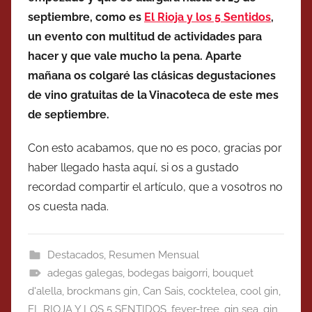
septiembre, como es
El Rioja y los 5 Sentidos
,
un evento con multitud de actividades para
hacer y que vale mucho la pena. Aparte
mañana os colgaré las clásicas degustaciones
de vino gratuitas de la Vinacoteca de este mes
de septiembre.
Con esto acabamos, que no es poco, gracias por
haber llegado hasta aquí, si os a gustado
recordad compartir el artículo, que a vosotros no
os cuesta nada.
Destacados
,
Resumen Mensual
adegas galegas
,
bodegas baigorri
,
bouquet
d'alella
,
brockmans gin
,
Can Sais
,
cocktelea
,
cool gin
,
EL RIOJA Y LOS 5 SENTIDOS
,
fever-tree
,
gin sea
,
gin