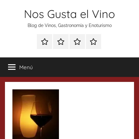
Saltar
Nos Gusta el Vino
al
contenido
Blog de Vinos, Gastronomía y Enoturismo
Especial
Enoturismo
Ranking
Contacto
Gin
y
Vinos
Tonics
Gastronomía
Menú