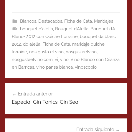
Blancos
,
Destacados
,
Ficha de Cata
,
Maridajes
bouquet d'alella
,
Bouquet d’Alella: Bouquet d’A
Blanc+ 2012 con Quiche Lorraine
,
bouquet da blanc
2012
,
do alella
,
Ficha de Cata
,
maridaje quiche
lorraine
,
nos gusta el vino
,
nosgustaelvino
,
nosgustaelvino.com
,
vi
,
vino
,
Vino Blanco con Crianza
en Barricas
,
vino pansa blanca
,
vinoscopio
Navegación
Entrada anterior
de
Especial Gin Tonics: Gin Sea
entradas
Entrada siguiente