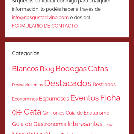
Si queréis contactar conmigo para cualquier
información, lo podéis hacer a través de
info@nosgustaelvino.com
o des del
FORMULARIO DE CONTACTO
.
Categorías
Catas
Bodegas
Blancos
Blog
Destacados
Destilados
Descubrimientos
Ficha
Eventos
Espumosos
Económinos
de Cata
Gin Tonics
Guía de Enoturismo
Interesantes
Guía de Gastronomía
Jerez