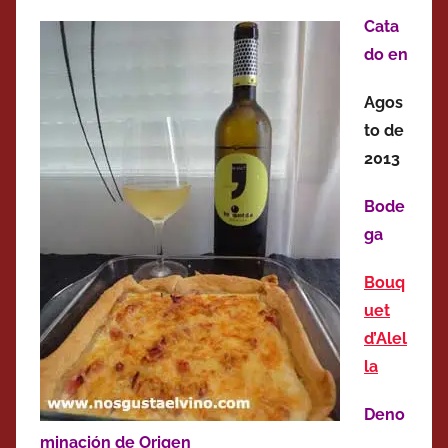
Cata
do en
Agos
to de
2013
Bode
ga
Bouq
uet
d’Alel
la
Deno
minación de Origen