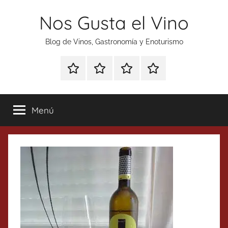
Saltar
Nos Gusta el Vino
al
contenido
Blog de Vinos, Gastronomía y Enoturismo
Especial
Enoturismo
Ranking
Contacto
Gin
y
Vinos
Tonics
Gastronomía
Menú