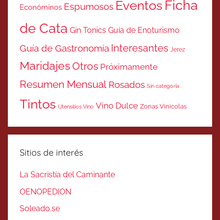
Ficha
Eventos
Espumosos
Económinos
de Cata
Gin Tonics
Guía de Enoturismo
Interesantes
Guía de Gastronomía
Jerez
Maridajes
Otros
Próximamente
Resumen Mensual
Rosados
Sin categoría
Tintos
Vino Dulce
Zonas Vinicolas
Utensilios Vino
Sitios de interés
La Sacristía del Caminante
OENOPEDION
Soleado.se