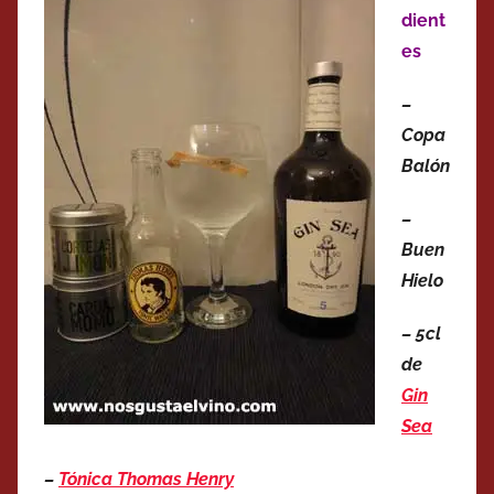
dient
es
–
Copa
Balón
–
Buen
Hielo
– 5cl
de
Gin
Sea
–
Tónica Thomas Henry