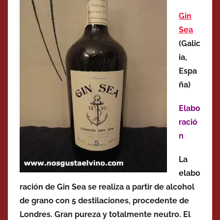
Gin
Sea
(Galic
ia,
Espa
ña)
Elabo
ració
n
La
elabo
ración de Gin Sea se realiza a partir de alcohol
de grano con 5 destilaciones, procedente de
Londres. Gran pureza y totalmente neutro. El