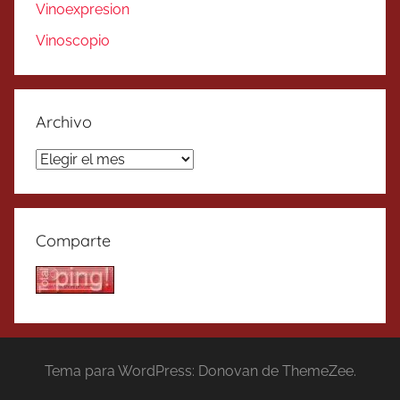
Vinoexpresion
Vinoscopio
Archivo
Archivo
Comparte
Tema para WordPress: Donovan de ThemeZee.