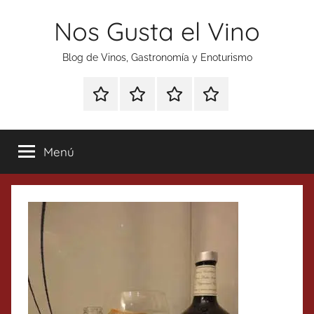
Saltar
Nos Gusta el Vino
al
contenido
Blog de Vinos, Gastronomía y Enoturismo
Especial
Enoturismo
Ranking
Contacto
Gin
y
Vinos
Tonics
Gastronomía
Menú