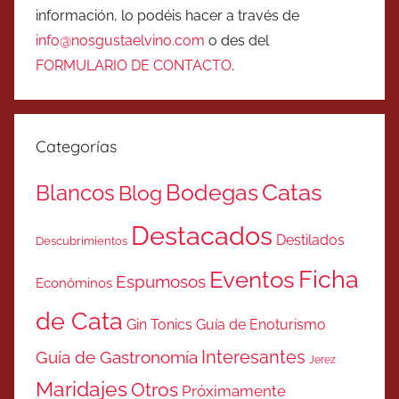
información, lo podéis hacer a través de
info@nosgustaelvino.com
o des del
FORMULARIO DE CONTACTO
.
Categorías
Catas
Bodegas
Blancos
Blog
Destacados
Destilados
Descubrimientos
Ficha
Eventos
Espumosos
Económinos
de Cata
Gin Tonics
Guía de Enoturismo
Interesantes
Guía de Gastronomía
Jerez
Maridajes
Otros
Próximamente