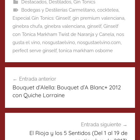
Destacados
,
Destilados
,
Gin Tonics
Bodegas y Destilerías Carmelitano
,
cocktelea
,
Especial Gin Tonics: Ginself
,
gin premium valenciana
,
ginebra chufa
,
ginebra valenciana
,
ginself
,
Ginself
con Tónica Markham Twist de Naranja y Canela
,
nos
gusta el vino
,
nosgustaelvino
,
nosgustaelvino.com
,
perfect serve ginself
,
tonica markham osborne
Navegación
Entrada anterior
de
Bouquet d’Alella: Bouquet d’A Blanc+ 2012
entradas
con Quiche Lorraine
Entrada siguiente
El Rioja y los 5 Sentidos (Del 1 al 19 de