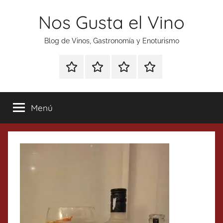
Saltar
Nos Gusta el Vino
al
contenido
Blog de Vinos, Gastronomía y Enoturismo
Especial
Enoturismo
Ranking
Contacto
Gin
y
Vinos
Tonics
Gastronomía
Menú