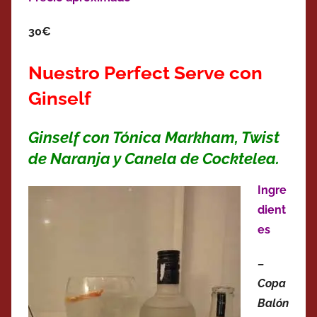
30€
Nuestro Perfect Serve con
Ginself
Ginself con Tónica Markham, Twist
de Naranja y Canela de Cocktelea.
Ingre
dient
es
–
Copa
Balón