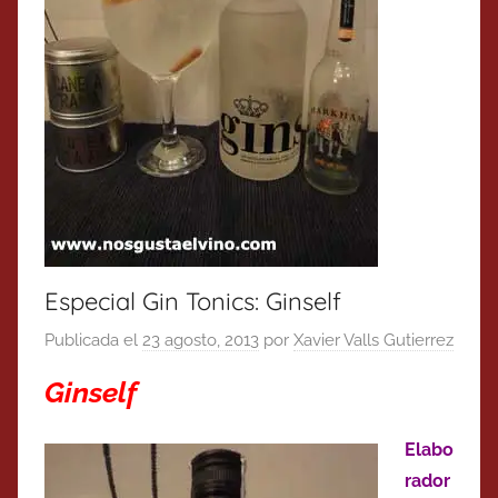
Especial Gin Tonics: Ginself
Publicada el
23 agosto, 2013
por
Xavier Valls Gutierrez
Ginself
Elabo
rador