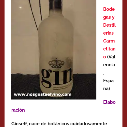
Bode
gas y
Destil
erías
Carm
elitan
o
(Val
encia
,
Espa
ña)
Elabo
ración
Ginself, nace de botánicos cuidadosamente