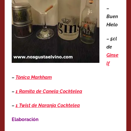
–
Buen
Hielo
– 5cl
de
Ginse
lf
–
Tónica Markham
–
1 Ramita de Canela Cocktelea
–
1 Twist de Naranja Cocktelea
Elaboración