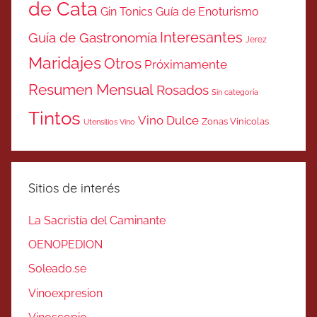
de Cata
Gin Tonics
Guía de Enoturismo
Interesantes
Guía de Gastronomía
Jerez
Maridajes
Otros
Próximamente
Resumen Mensual
Rosados
Sin categoría
Tintos
Vino Dulce
Zonas Vinicolas
Utensilios Vino
Sitios de interés
La Sacristía del Caminante
OENOPEDION
Soleado.se
Vinoexpresion