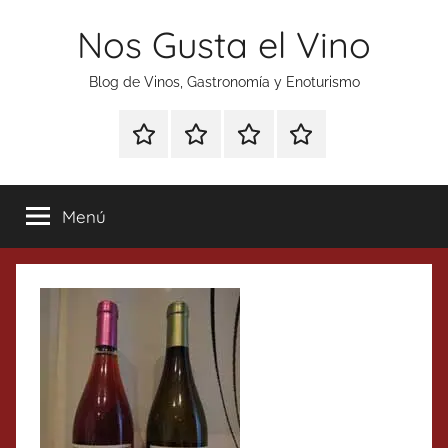
Saltar
Nos Gusta el Vino
al
contenido
Blog de Vinos, Gastronomía y Enoturismo
Especial
Enoturismo
Ranking
Contacto
Gin
y
Vinos
Tonics
Gastronomía
Menú