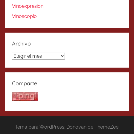
Vinoexpresion
Vinoscopio
Archivo
Archivo
Comparte
Tema para WordPress: Donovan de ThemeZee.