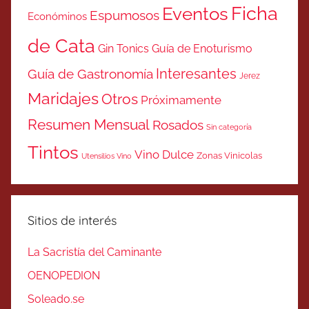
Ficha
Eventos
Espumosos
Económinos
de Cata
Gin Tonics
Guía de Enoturismo
Interesantes
Guía de Gastronomía
Jerez
Maridajes
Otros
Próximamente
Resumen Mensual
Rosados
Sin categoría
Tintos
Vino Dulce
Zonas Vinicolas
Utensilios Vino
Sitios de interés
La Sacristía del Caminante
OENOPEDION
Soleado.se