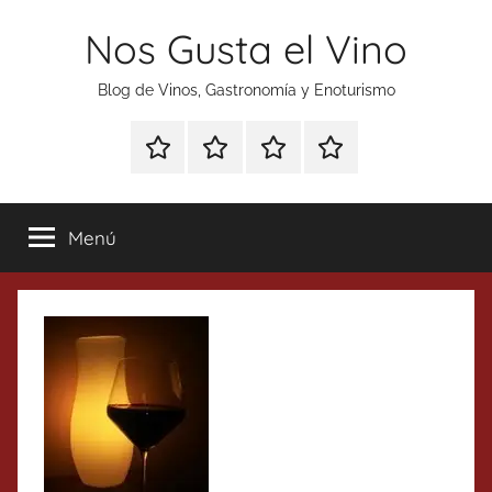
Saltar
Nos Gusta el Vino
al
contenido
Blog de Vinos, Gastronomía y Enoturismo
Especial
Enoturismo
Ranking
Contacto
Gin
y
Vinos
Tonics
Gastronomía
Menú