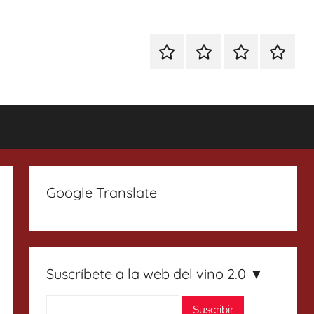
Especial
Enoturismo
Ranking
Contact
Gin
y
Vinos
Tonics
Gastronomía
Google Translate
Suscríbete a la web del vino 2.0 ▼