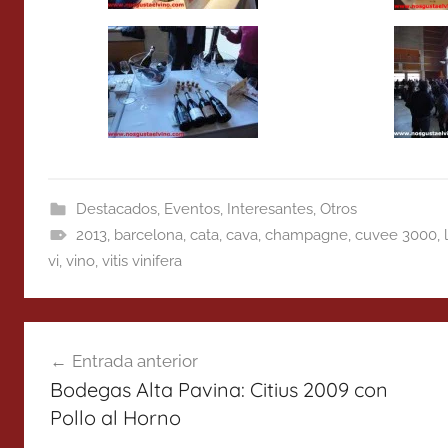
Destacados
,
Eventos
,
Interesantes
,
Otros
2013
,
barcelona
,
cata
,
cava
,
champagne
,
cuvee 3000
,
vi
,
vino
,
vitis vinifera
Navegación
Entrada anterior
de
Bodegas Alta Pavina: Citius 2009 con
entradas
Pollo al Horno