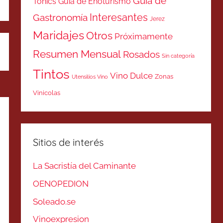
Guía de
Tonics
Guía de Enoturismo
Interesantes
Gastronomía
Jerez
Maridajes
Otros
Próximamente
Resumen Mensual
Rosados
Sin categoría
Tintos
Vino Dulce
Zonas
Utensilios Vino
Vinicolas
Sitios de interés
La Sacristía del Caminante
OENOPEDION
Soleado.se
Vinoexpresion