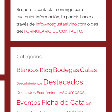
Si queréis contactar conmigo para
cualquier información, lo podéis hacer a
través de
info@nosgustaelvino.com
o des
del
FORMULARIO DE CONTACTO
.
Categorías
Catas
Bodegas
Blancos
Blog
Destacados
Descubrimientos
Espumosos
Destilados
Económinos
Ficha de Cata
Eventos
Gin