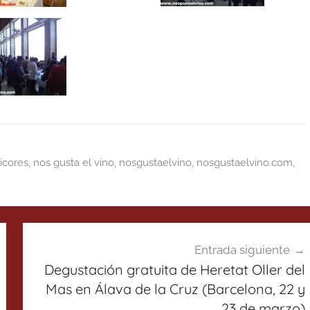
licores
,
nos gusta el vino
,
nosgustaelvino
,
nosgustaelvino.com
,
Entrada siguiente
Degustación gratuita de Heretat Oller del
Mas en Álava de la Cruz (Barcelona, 22 y
23 de marzo)