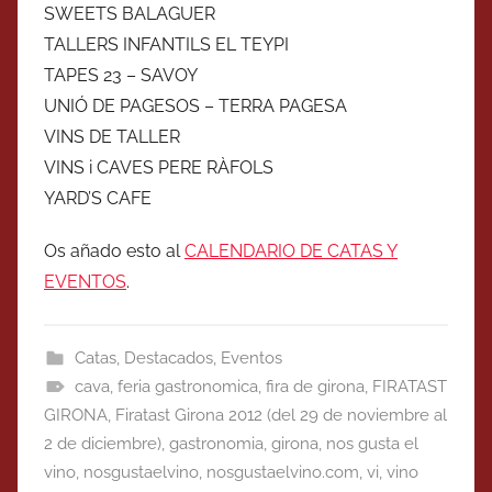
SWEETS BALAGUER
TALLERS INFANTILS EL TEYPI
TAPES 23 – SAVOY
UNIÓ DE PAGESOS – TERRA PAGESA
VINS DE TALLER
VINS i CAVES PERE RÀFOLS
YARD’S CAFE
Os añado esto al
CALENDARIO DE CATAS Y
EVENTOS
.
Catas
,
Destacados
,
Eventos
cava
,
feria gastronomica
,
fira de girona
,
FIRATAST
GIRONA
,
Firatast Girona 2012 (del 29 de noviembre al
2 de diciembre)
,
gastronomia
,
girona
,
nos gusta el
vino
,
nosgustaelvino
,
nosgustaelvino.com
,
vi
,
vino