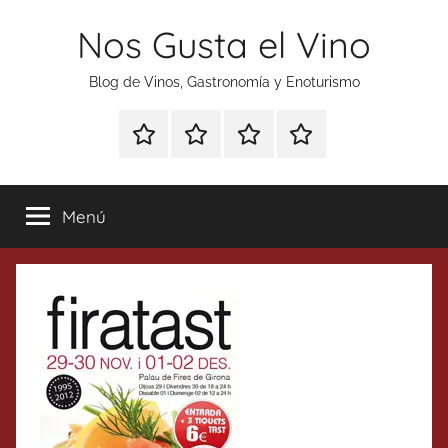
Saltar
Nos Gusta el Vino
al
contenido
Blog de Vinos, Gastronomía y Enoturismo
Especial
Enoturismo
Ranking
Contacto
Gin
y
Vinos
Tonics
Gastronomía
Menú