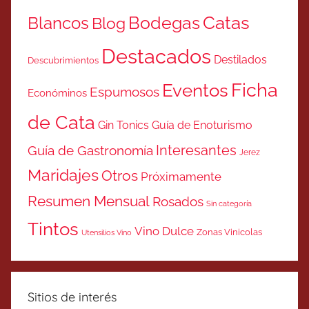
Catas
Bodegas
Blancos
Blog
Destacados
Destilados
Descubrimientos
Ficha
Eventos
Espumosos
Económinos
de Cata
Gin Tonics
Guía de Enoturismo
Interesantes
Guía de Gastronomía
Jerez
Maridajes
Otros
Próximamente
Resumen Mensual
Rosados
Sin categoría
Tintos
Vino Dulce
Zonas Vinicolas
Utensilios Vino
Sitios de interés