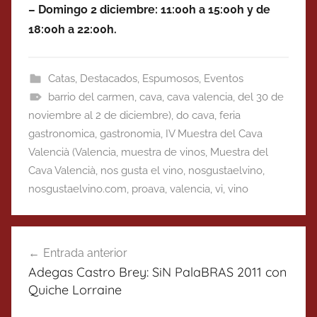
– Domingo 2 diciembre: 11:00h a 15:00h y de
18:00h a 22:00h.
Catas
,
Destacados
,
Espumosos
,
Eventos
barrio del carmen
,
cava
,
cava valencia
,
del 30 de
noviembre al 2 de diciembre)
,
do cava
,
feria
gastronomica
,
gastronomia
,
IV Muestra del Cava
Valencià (Valencia
,
muestra de vinos
,
Muestra del
Cava Valencià
,
nos gusta el vino
,
nosgustaelvino
,
nosgustaelvino.com
,
proava
,
valencia
,
vi
,
vino
Navegación
Entrada anterior
de
Adegas Castro Brey: SiN PalaBRAS 2011 con
entradas
Quiche Lorraine