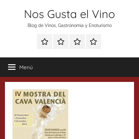
Saltar
Nos Gusta el Vino
al
contenido
Blog de Vinos, Gastronomía y Enoturismo
Especial
Enoturismo
Ranking
Contacto
Gin
y
Vinos
Tonics
Gastronomía
Menú