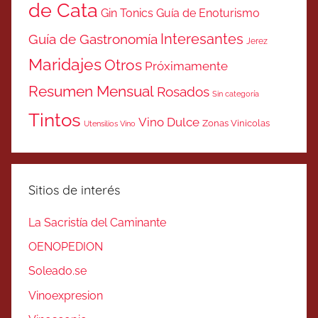
de Cata
Gin Tonics
Guía de Enoturismo
Interesantes
Guía de Gastronomía
Jerez
Maridajes
Otros
Próximamente
Resumen Mensual
Rosados
Sin categoría
Tintos
Vino Dulce
Zonas Vinicolas
Utensilios Vino
Sitios de interés
La Sacristía del Caminante
OENOPEDION
Soleado.se
Vinoexpresion