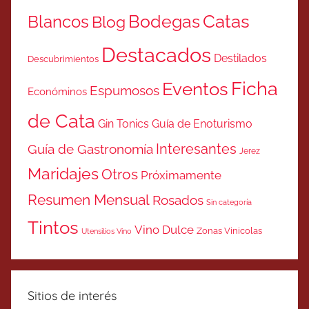
Catas
Bodegas
Blancos
Blog
Destacados
Destilados
Descubrimientos
Ficha
Eventos
Espumosos
Económinos
de Cata
Gin Tonics
Guía de Enoturismo
Interesantes
Guía de Gastronomía
Jerez
Maridajes
Otros
Próximamente
Resumen Mensual
Rosados
Sin categoría
Tintos
Vino Dulce
Zonas Vinicolas
Utensilios Vino
Sitios de interés