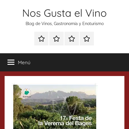
Saltar
Nos Gusta el Vino
al
contenido
Blog de Vinos, Gastronomía y Enoturismo
Especial
Enoturismo
Ranking
Contacto
Gin
y
Vinos
Tonics
Gastronomía
Menú