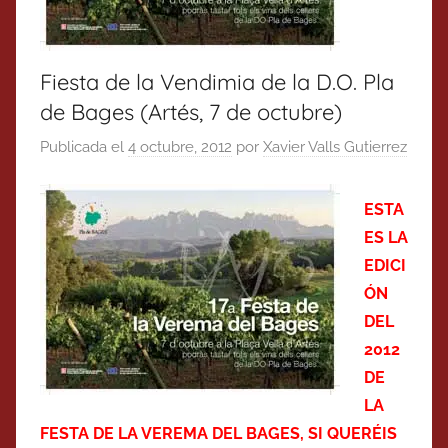
Fiesta de la Vendimia de la D.O. Pla
de Bages (Artés, 7 de octubre)
Publicada el
4 octubre, 2012
por
Xavier Valls Gutierrez
ESTA
ES LA
EDICI
ÓN
DEL
2012
DE
LA
FESTA DE LA VEREMA DEL BAGES, SI QUERÉIS