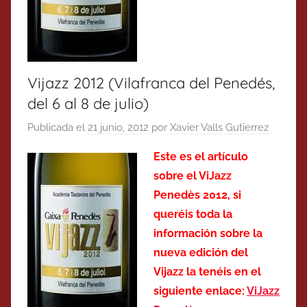
Vijazz 2012 (Vilafranca del Penedés,
del 6 al 8 de julio)
Publicada el
21 junio, 2012
por
Xavier Valls Gutierrez
Este es el artículo
sobre el ViJazz
Penedès 2012, si
queréis toda la
información sobre la
nueva edición del
Vijazz la tenéis en el
siguiente enlace:
ViJazz