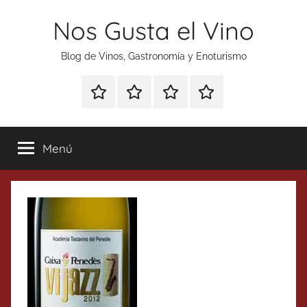
Saltar
Nos Gusta el Vino
al
contenido
Blog de Vinos, Gastronomía y Enoturismo
Especial
Enoturismo
Ranking
Contacto
Gin
y
Vinos
Tonics
Gastronomía
Menú