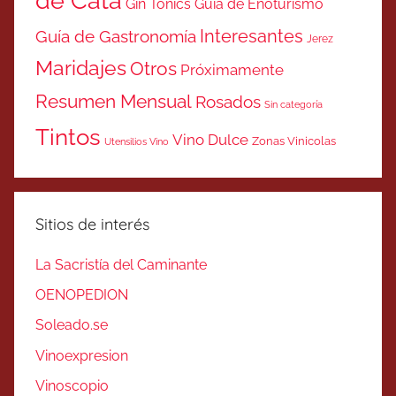
de Cata
Gin Tonics
Guía de Enoturismo
Interesantes
Guía de Gastronomía
Jerez
Maridajes
Otros
Próximamente
Resumen Mensual
Rosados
Sin categoría
Tintos
Vino Dulce
Zonas Vinicolas
Utensilios Vino
Sitios de interés
La Sacristía del Caminante
OENOPEDION
Soleado.se
Vinoexpresion
Vinoscopio