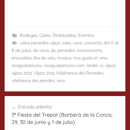
Bodegas
,
Catas
,
Destacados
,
Eventos
caixa penedes vijazz
,
cata
,
cava
,
concerts
,
del 6 al
8 de julio)
,
do cava
,
do penedes
,
enoconcerts
,
enovisites
,
fira de vins
,
musica
,
nos gusta el vino
,
nosgustaelvino
,
nosgustaelvino.com
,
riedel
,
vi
,
vijazz
,
vijazz 2012
,
Vijazz 2012 (Vilafranca del Penedés
,
vilafranca del pendes
,
vino
Navegación
Entrada anterior
de
3ª Fiesta del Trepat (Barberà de la Conca,
entradas
29, 30 de junio y 1 de julio)