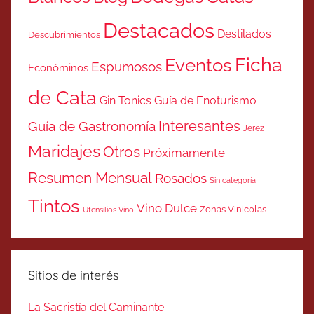
Destacados
Destilados
Descubrimientos
Ficha
Eventos
Espumosos
Económinos
de Cata
Gin Tonics
Guía de Enoturismo
Interesantes
Guía de Gastronomía
Jerez
Maridajes
Otros
Próximamente
Resumen Mensual
Rosados
Sin categoría
Tintos
Vino Dulce
Zonas Vinicolas
Utensilios Vino
Sitios de interés
La Sacristía del Caminante