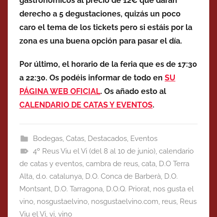
gastronómicos al precio de 12€ que darán
derecho a 5 degustaciones, quizás un poco
caro el tema de los tickets pero si estáis por la
zona es una buena opción para pasar el día.
Por último, el horario de la feria que es de 17:30
a 22:30. Os podéis informar de todo en
SU
PÁGINA WEB OFICIAL
. Os añado esto al
CALENDARIO DE CATAS Y EVENTOS
.
Bodegas
,
Catas
,
Destacados
,
Eventos
4º Reus Viu el Vi (del 8 al 10 de junio)
,
calendario
de catas y eventos
,
cambra de reus
,
cata
,
D.O Terra
Alta
,
d.o. catalunya
,
D.O. Conca de Barberà
,
D.O.
Montsant
,
D.O. Tarragona
,
D.O.Q. Priorat
,
nos gusta el
vino
,
nosgustaelvino
,
nosgustaelvino.com
,
reus
,
Reus
Viu el Vi
,
vi
,
vino