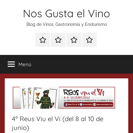
Saltar
Nos Gusta el Vino
al
contenido
Blog de Vinos, Gastronomía y Enoturismo
Especial
Enoturismo
Ranking
Contacto
Gin
y
Vinos
Tonics
Gastronomía
Menú
4º Reus Viu el Vi (del 8 al 10 de
junio)