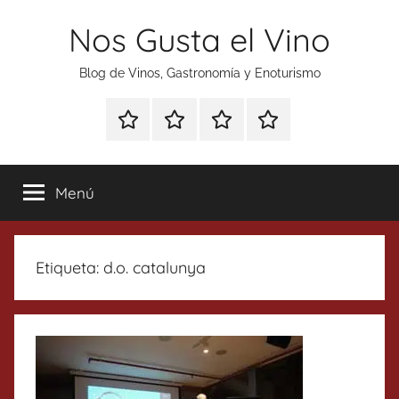
Saltar
Nos Gusta el Vino
al
contenido
Blog de Vinos, Gastronomía y Enoturismo
Especial
Enoturismo
Ranking
Contacto
Gin
y
Vinos
Tonics
Gastronomía
Menú
Etiqueta:
d.o. catalunya