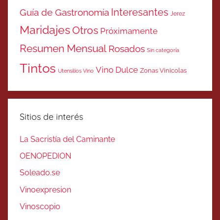
Interesantes
Guía de Gastronomía
Jerez
Maridajes
Otros
Próximamente
Resumen Mensual
Rosados
Sin categoría
Tintos
Vino Dulce
Zonas Vinicolas
Utensilios Vino
Sitios de interés
La Sacristía del Caminante
OENOPEDION
Soleado.se
Vinoexpresion
Vinoscopio