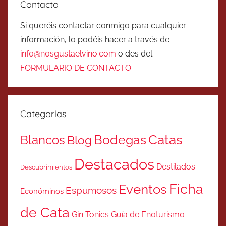
Contacto
Si queréis contactar conmigo para cualquier
información, lo podéis hacer a través de
info@nosgustaelvino.com
o des del
FORMULARIO DE CONTACTO
.
Categorías
Catas
Bodegas
Blancos
Blog
Destacados
Destilados
Descubrimientos
Ficha
Eventos
Espumosos
Económinos
de Cata
Gin Tonics
Guía de Enoturismo