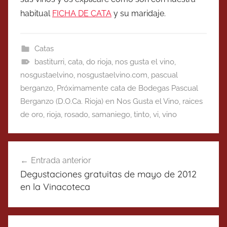
habitual
FICHA DE CATA
y su maridaje.
Catas
bastiturri
,
cata
,
do rioja
,
nos gusta el vino
,
nosgustaelvino
,
nosgustaelvino.com
,
pascual
berganzo
,
Próximamente cata de Bodegas Pascual
Berganzo (D.O.Ca. Rioja) en Nos Gusta el Vino
,
raices
de oro
,
rioja
,
rosado
,
samaniego
,
tinto
,
vi
,
vino
Navegación
Entrada anterior
de
Degustaciones gratuitas de mayo de 2012
entradas
en la Vinacoteca