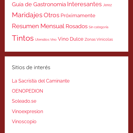
Interesantes
Guía de Gastronomía
Jerez
Maridajes
Otros
Próximamente
Resumen Mensual
Rosados
Sin categoría
Tintos
Vino Dulce
Zonas Vinicolas
Utensilios Vino
Sitios de interés
La Sacristía del Caminante
OENOPEDION
Soleado.se
Vinoexpresion
Vinoscopio