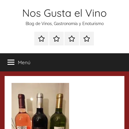
Saltar
Nos Gusta el Vino
al
contenido
Blog de Vinos, Gastronomía y Enoturismo
Especial
Enoturismo
Ranking
Contacto
Gin
y
Vinos
Tonics
Gastronomía
Menú