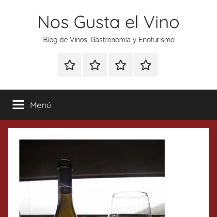
Saltar
Nos Gusta el Vino
al
contenido
Blog de Vinos, Gastronomía y Enoturismo
Especial
Enoturismo
Ranking
Contacto
Gin
y
Vinos
Tonics
Gastronomía
Menú