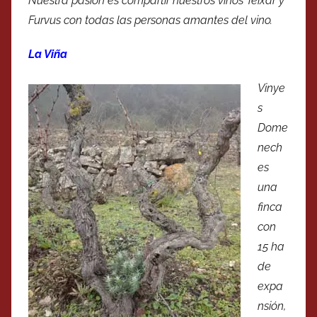
Nuestra pasión es compartir nuestros vinos Teixar y
Furvus con todas las personas amantes del vino.
La Viña
Vinye
s
Dome
nech
es
una
finca
con
15 ha
de
expa
nsión,