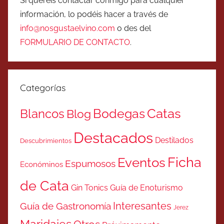
Si queréis contactar conmigo para cualquier
información, lo podéis hacer a través de
info@nosgustaelvino.com
o des del
FORMULARIO DE CONTACTO
.
Categorías
Catas
Bodegas
Blancos
Blog
Destacados
Destilados
Descubrimientos
Ficha
Eventos
Espumosos
Económinos
de Cata
Gin Tonics
Guía de Enoturismo
Interesantes
Guía de Gastronomía
Jerez