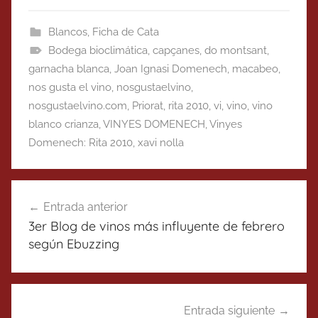
Blancos
,
Ficha de Cata
Bodega bioclimática
,
capçanes
,
do montsant
,
garnacha blanca
,
Joan Ignasi Domenech
,
macabeo
,
nos gusta el vino
,
nosgustaelvino
,
nosgustaelvino.com
,
Priorat
,
rita 2010
,
vi
,
vino
,
vino
blanco crianza
,
VINYES DOMENECH
,
Vinyes
Domenech: Rita 2010
,
xavi nolla
Navegación
Entrada anterior
de
3er Blog de vinos más influyente de febrero
entradas
según Ebuzzing
Entrada siguiente