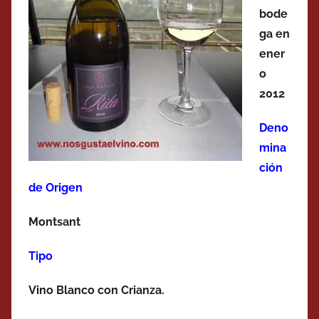
bode
ga en
ener
o
2012
Deno
mina
ción
de Origen
Montsant
Tipo
Vino Blanco con Crianza.