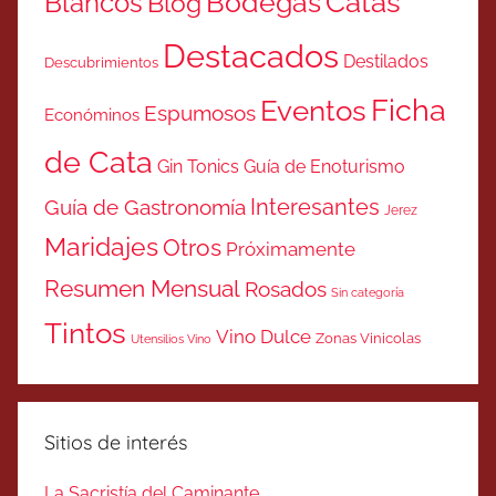
Catas
Bodegas
Blancos
Blog
Destacados
Destilados
Descubrimientos
Ficha
Eventos
Espumosos
Económinos
de Cata
Gin Tonics
Guía de Enoturismo
Interesantes
Guía de Gastronomía
Jerez
Maridajes
Otros
Próximamente
Resumen Mensual
Rosados
Sin categoría
Tintos
Vino Dulce
Zonas Vinicolas
Utensilios Vino
Sitios de interés
La Sacristía del Caminante