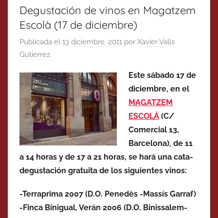
Degustación de vinos en Magatzem
Escolà (17 de diciembre)
Publicada el
13 diciembre, 2011
por
Xavier Valls
Gutierrez
Este sábado 17 de
diciembre, en el
MAGATZEM
ESCOLÀ
(C/
Comercial 13,
Barcelona), de 11
a 14 horas y de 17 a 21 horas, se hará una cata-
degustación gratuita de los siguientes vinos:
-Terraprima 2007 (D.O. Penedès -Massís Garraf)
-Finca Binigual, Verán 2006 (D.O. Binissalem-