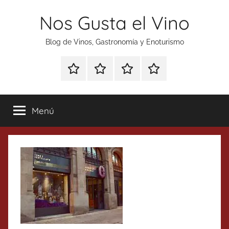
Saltar
Nos Gusta el Vino
al
contenido
Blog de Vinos, Gastronomía y Enoturismo
Especial
Enoturismo
Ranking
Contacto
Gin
y
Vinos
Tonics
Gastronomía
Menú