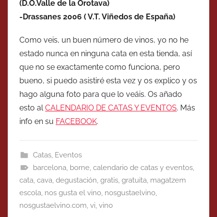
(D.O.Valle de la Orotava)
-Drassanes 2006 ( V.T. Viñedos de España)
Como veis, un buen número de vinos, yo no he
estado nunca en ninguna cata en esta tienda, así
que no se exactamente como funciona, pero
bueno, si puedo asistiré esta vez y os explico y os
hago alguna foto para que lo veáis. Os añado
esto al
CALENDARIO DE CATAS Y EVENTOS
. Más
info en su
FACEBOOK
.
Catas
,
Eventos
barcelona
,
borne
,
calendario de catas y eventos
,
cata
,
cava
,
degustación
,
gratis
,
gratuita
,
magatzem
escola
,
nos gusta el vino
,
nosgustaelvino
,
nosgustaelvino.com
,
vi
,
vino