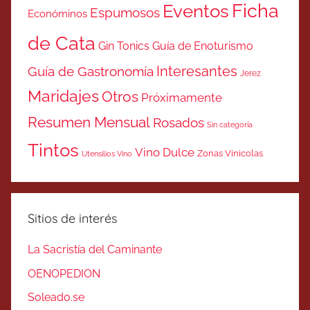
Ficha
Eventos
Espumosos
Económinos
de Cata
Gin Tonics
Guía de Enoturismo
Interesantes
Guía de Gastronomía
Jerez
Maridajes
Otros
Próximamente
Resumen Mensual
Rosados
Sin categoría
Tintos
Vino Dulce
Zonas Vinicolas
Utensilios Vino
Sitios de interés
La Sacristía del Caminante
OENOPEDION
Soleado.se