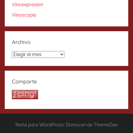
Vinoexpresion
Vinoscopio
Archivo
Archivo
Comparte
Tema para WordPress: Donovan de ThemeZee.