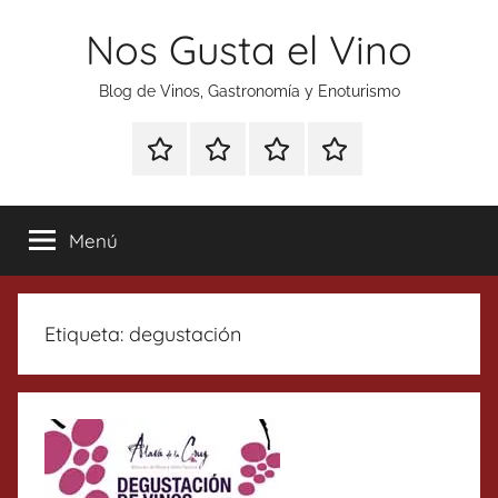
Saltar
Nos Gusta el Vino
al
contenido
Blog de Vinos, Gastronomía y Enoturismo
Especial
Enoturismo
Ranking
Contacto
Gin
y
Vinos
Tonics
Gastronomía
Menú
Etiqueta:
degustación