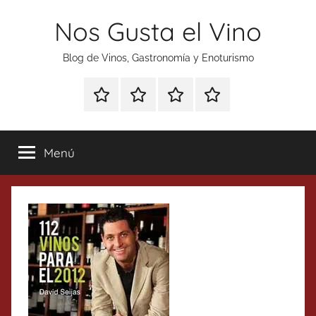
Saltar
Nos Gusta el Vino
al
contenido
Blog de Vinos, Gastronomía y Enoturismo
Especial
Enoturismo
Ranking
Contacto
Gin
y
Vinos
Tonics
Gastronomía
Menú