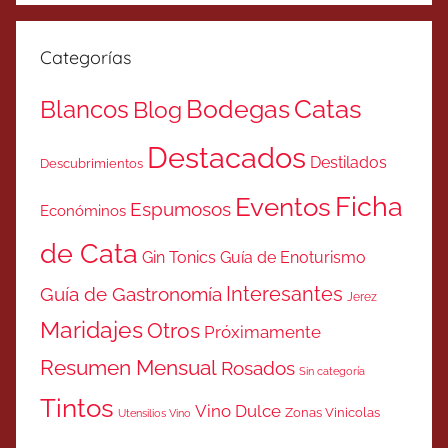
Categorías
Catas
Bodegas
Blancos
Blog
Destacados
Destilados
Descubrimientos
Ficha
Eventos
Espumosos
Económinos
de Cata
Gin Tonics
Guía de Enoturismo
Interesantes
Guía de Gastronomía
Jerez
Maridajes
Otros
Próximamente
Resumen Mensual
Rosados
Sin categoría
Tintos
Vino Dulce
Zonas Vinicolas
Utensilios Vino