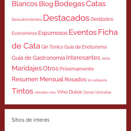
Catas
Bodegas
Blancos
Blog
Destacados
Destilados
Descubrimientos
Ficha
Eventos
Espumosos
Económinos
de Cata
Gin Tonics
Guía de Enoturismo
Interesantes
Guía de Gastronomía
Jerez
Maridajes
Otros
Próximamente
Resumen Mensual
Rosados
Sin categoría
Tintos
Vino Dulce
Zonas Vinicolas
Utensilios Vino
Sitios de interés