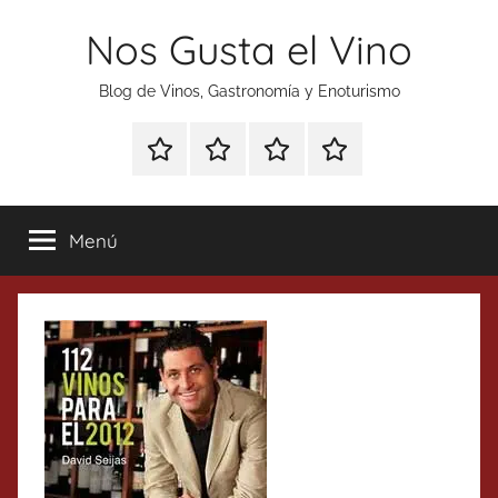
Saltar
Nos Gusta el Vino
al
contenido
Blog de Vinos, Gastronomía y Enoturismo
Especial
Enoturismo
Ranking
Contacto
Gin
y
Vinos
Tonics
Gastronomía
Menú