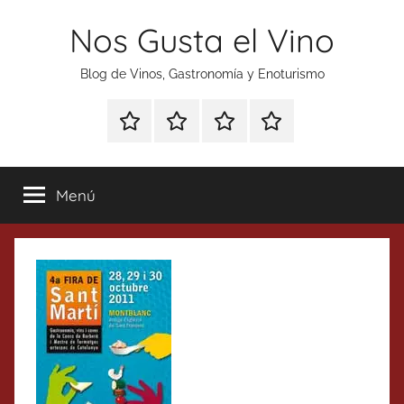
Saltar
Nos Gusta el Vino
al
contenido
Blog de Vinos, Gastronomía y Enoturismo
Especial
Enoturismo
Ranking
Contacto
Gin
y
Vinos
Tonics
Gastronomía
Menú