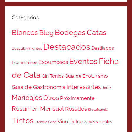
Categorías
Catas
Bodegas
Blancos
Blog
Destacados
Destilados
Descubrimientos
Ficha
Eventos
Espumosos
Económinos
de Cata
Gin Tonics
Guía de Enoturismo
Interesantes
Guía de Gastronomía
Jerez
Maridajes
Otros
Próximamente
Resumen Mensual
Rosados
Sin categoría
Tintos
Vino Dulce
Zonas Vinicolas
Utensilios Vino