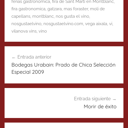
ferias gastronomica
,
fira de Sant Martí en Montblanc
,
fira gastronomica
,
gatzara
,
mas foraster
,
moli de
capellans
,
montblanc
,
nos gusta el vino
,
nosgustaelvino
,
nosgustaelvino.com
,
vega aixala
,
vi
,
vilanova vins
,
vino
Navegación
Entrada anterior
de
Bodegas Urabain: Prado de Chica Selección
entradas
Especial 2009
Entrada siguiente
Morir de éxito