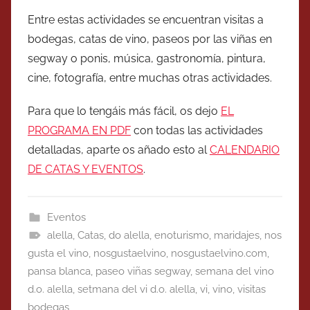
Entre estas actividades se encuentran visitas a
bodegas, catas de vino, paseos por las viñas en
segway o ponis, música, gastronomía, pintura,
cine, fotografía, entre muchas otras actividades.
Para que lo tengáis más fácil, os dejo
EL
PROGRAMA EN PDF
con todas las actividades
detalladas, aparte os añado esto al
CALENDARIO
DE CATAS Y EVENTOS
.
Eventos
alella
,
Catas
,
do alella
,
enoturismo
,
maridajes
,
nos
gusta el vino
,
nosgustaelvino
,
nosgustaelvino.com
,
pansa blanca
,
paseo viñas segway
,
semana del vino
d.o. alella
,
setmana del vi d.o. alella
,
vi
,
vino
,
visitas
bodegas