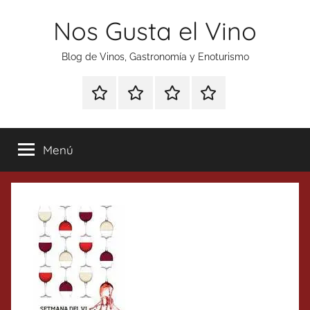
Saltar
Nos Gusta el Vino
al
contenido
Blog de Vinos, Gastronomía y Enoturismo
Especial
Enoturismo
Ranking
Contacto
Gin
y
Vinos
Tonics
Gastronomía
Menú