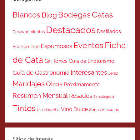
Catas
Bodegas
Blancos
Blog
Destacados
Destilados
Descubrimientos
Ficha
Eventos
Espumosos
Económinos
de Cata
Gin Tonics
Guía de Enoturismo
Interesantes
Guía de Gastronomía
Jerez
Maridajes
Otros
Próximamente
Resumen Mensual
Rosados
Sin categoría
Tintos
Vino Dulce
Zonas Vinicolas
Utensilios Vino
Sitios de interés