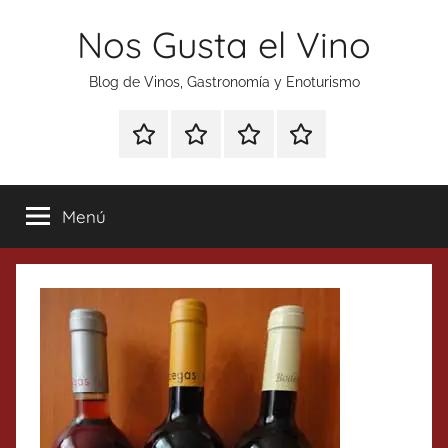
Saltar
Nos Gusta el Vino
al
contenido
Blog de Vinos, Gastronomía y Enoturismo
Especial
Enoturismo
Ranking
Contacto
Gin
y
Vinos
Tonics
Gastronomía
Menú