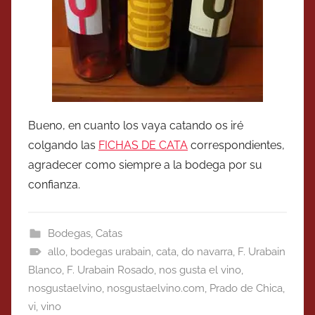
Bueno, en cuanto los vaya catando os iré
colgando las
FICHAS DE CATA
correspondientes,
agradecer como siempre a la bodega por su
confianza.
Bodegas
,
Catas
allo
,
bodegas urabain
,
cata
,
do navarra
,
F. Urabain
Blanco
,
F. Urabain Rosado
,
nos gusta el vino
,
nosgustaelvino
,
nosgustaelvino.com
,
Prado de Chica
,
vi
,
vino