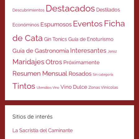
Destacados
Destilados
Descubrimientos
Ficha
Eventos
Espumosos
Económinos
de Cata
Gin Tonics
Guía de Enoturismo
Interesantes
Guía de Gastronomía
Jerez
Maridajes
Otros
Próximamente
Resumen Mensual
Rosados
Sin categoría
Tintos
Vino Dulce
Zonas Vinicolas
Utensilios Vino
Sitios de interés
La Sacristía del Caminante