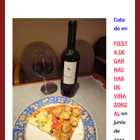
Cata
do en
FIEST
A DE
GAR
NAC
HAS
DE
VIÑA
ZORZ
AL
en
junio
de
2011