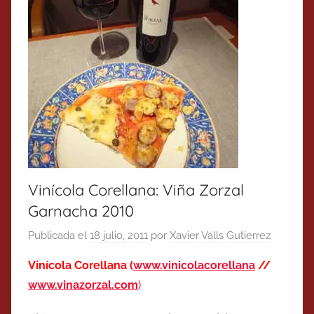
Vinícola Corellana: Viña Zorzal
Garnacha 2010
Publicada el
18 julio, 2011
por
Xavier Valls Gutierrez
Vinícola Corellana (
www.vinicolacorellana
//
www.vinazorzal.com
)