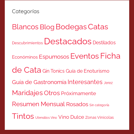
Categorías
Catas
Bodegas
Blancos
Blog
Destacados
Destilados
Descubrimientos
Ficha
Eventos
Espumosos
Económinos
de Cata
Gin Tonics
Guía de Enoturismo
Interesantes
Guía de Gastronomía
Jerez
Maridajes
Otros
Próximamente
Resumen Mensual
Rosados
Sin categoría
Tintos
Vino Dulce
Zonas Vinicolas
Utensilios Vino