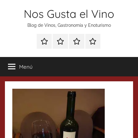
Saltar
Nos Gusta el Vino
al
contenido
Blog de Vinos, Gastronomía y Enoturismo
Especial
Enoturismo
Ranking
Contacto
Gin
y
Vinos
Tonics
Gastronomía
Menú