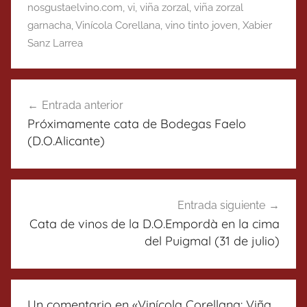
nosgustaelvino.com
,
vi
,
viña zorzal
,
viña zorzal
garnacha
,
Vinícola Corellana
,
vino tinto joven
,
Xabier
Sanz Larrea
Navegación
Entrada anterior
de
Próximamente cata de Bodegas Faelo
entradas
(D.O.Alicante)
Entrada siguiente
Cata de vinos de la D.O.Empordà en la cima
del Puigmal (31 de julio)
Un comentario en «
Vinícola Corellana: Viña