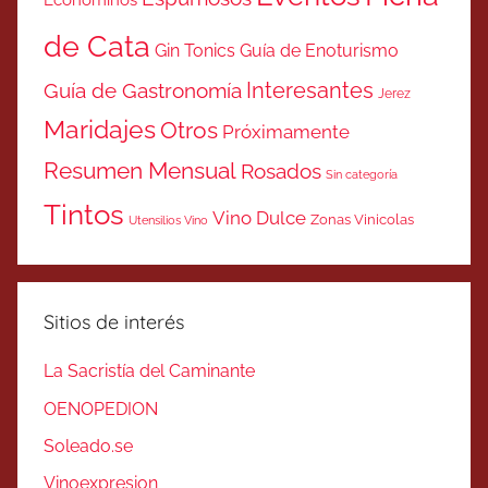
de Cata
Gin Tonics
Guía de Enoturismo
Interesantes
Guía de Gastronomía
Jerez
Maridajes
Otros
Próximamente
Resumen Mensual
Rosados
Sin categoría
Tintos
Vino Dulce
Zonas Vinicolas
Utensilios Vino
Sitios de interés
La Sacristía del Caminante
OENOPEDION
Soleado.se
Vinoexpresion