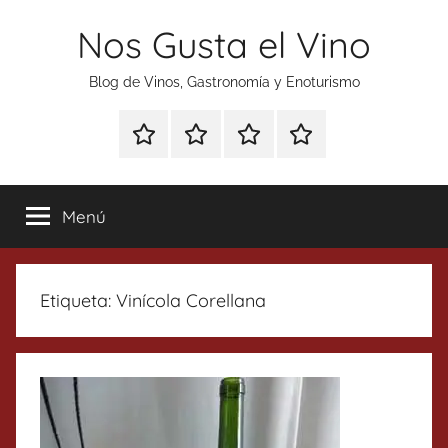
Saltar
Nos Gusta el Vino
al
contenido
Blog de Vinos, Gastronomía y Enoturismo
Especial
Enoturismo
Ranking
Contacto
Gin
y
Vinos
Tonics
Gastronomía
Menú
Etiqueta:
Vinícola Corellana