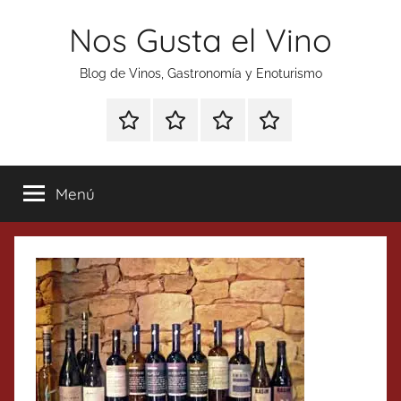
Saltar
Nos Gusta el Vino
al
contenido
Blog de Vinos, Gastronomía y Enoturismo
Especial
Enoturismo
Ranking
Contacto
Gin
y
Vinos
Tonics
Gastronomía
Menú