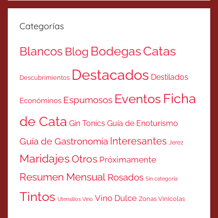
Categorías
Catas
Bodegas
Blancos
Blog
Destacados
Destilados
Descubrimientos
Ficha
Eventos
Espumosos
Económinos
de Cata
Gin Tonics
Guía de Enoturismo
Interesantes
Guía de Gastronomía
Jerez
Maridajes
Otros
Próximamente
Resumen Mensual
Rosados
Sin categoría
Tintos
Vino Dulce
Zonas Vinicolas
Utensilios Vino