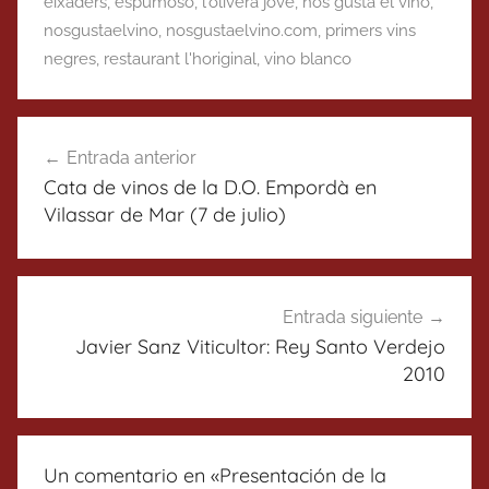
eixaders
,
espumoso
,
l'olivera jove
,
nos gusta el vino
,
nosgustaelvino
,
nosgustaelvino.com
,
primers vins
negres
,
restaurant l'horiginal
,
vino blanco
Navegación
Entrada anterior
de
Cata de vinos de la D.O. Empordà en
entradas
Vilassar de Mar (7 de julio)
Entrada siguiente
Javier Sanz Viticultor: Rey Santo Verdejo
2010
Un comentario en «
Presentación de la