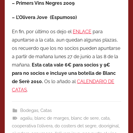
– Primers Vins Negres 2009
– L’Olivera Jove (Espumoso)
En fin, por último os dejo el
ENLACE
para
apuntarse a la cata, aun quedan algunas plazas,
os recuerdo que los no socios pueden apuntarse
a partir de mañana lunes 27 de junio a las 8 de la
mañana.
Esta
cata vale 6€ para socios y 9€
para no socios e incluye una botella de Blanc
de Serè 2010.
Os lo añado al
CALENDARIO DE
CATAS
.
Bodegas
,
Catas
agaliu
,
blanc de marges
,
blanc de sere
,
cata
,
cooperativa l'olivera
,
do costers del segre
,
dooriginal
,