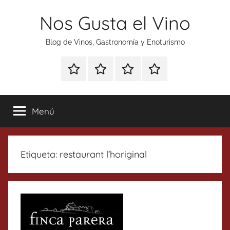
Saltar
Nos Gusta el Vino
al
contenido
Blog de Vinos, Gastronomía y Enoturismo
Especial
Enoturismo
Ranking
Contacto
Gin
y
Vinos
Tonics
Gastronomía
Menú
Etiqueta:
restaurant l’horiginal