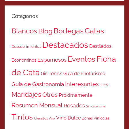
Categorías
Catas
Bodegas
Blancos
Blog
Destacados
Destilados
Descubrimientos
Ficha
Eventos
Espumosos
Económinos
de Cata
Gin Tonics
Guía de Enoturismo
Interesantes
Guía de Gastronomía
Jerez
Maridajes
Otros
Próximamente
Resumen Mensual
Rosados
Sin categoría
Tintos
Vino Dulce
Zonas Vinicolas
Utensilios Vino