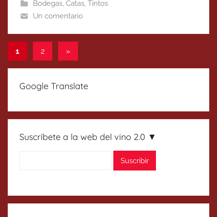
Bodegas
,
Catas
,
Tintos
Un comentario
Paginación
Entradas
1
2
»
siguientes
de
entradas
Google Translate
Suscríbete a la web del vino 2.0 ▼