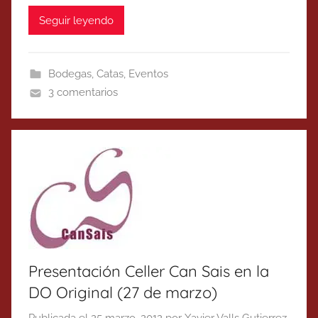
Seguir leyendo
Bodegas
,
Catas
,
Eventos
3 comentarios
Presentación Celler Can Sais en la
DO Original (27 de marzo)
Publicada el
25 marzo, 2012
por
Xavier Valls Gutierrez