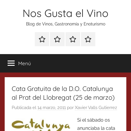
Saltar
Nos Gusta el Vino
al
contenido
Blog de Vinos, Gastronomía y Enoturismo
Especial
Enoturismo
Ranking
Contacto
Gin
y
Vinos
Tonics
Gastronomía
Menú
Cata Gratuita de la D.O. Catalunya
al Prat del Llobregat (25 de marzo)
Publicada el
14 marzo, 2011
por
Xavier Valls Gutierrez
Si el sábado os
anunciaba la cata