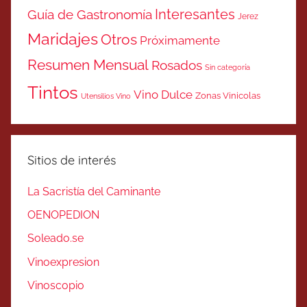
Interesantes
Guía de Gastronomía
Jerez
Maridajes
Otros
Próximamente
Resumen Mensual
Rosados
Sin categoría
Tintos
Vino Dulce
Zonas Vinicolas
Utensilios Vino
Sitios de interés
La Sacristía del Caminante
OENOPEDION
Soleado.se
Vinoexpresion
Vinoscopio