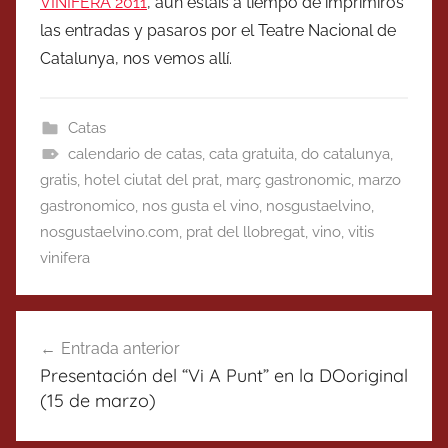
VINIFERA 2011
, aun estáis a tiempo de imprimiros
las entradas y pasaros por el Teatre Nacional de
Catalunya, nos vemos allí.
Catas
calendario de catas
,
cata gratuita
,
do catalunya
,
gratis
,
hotel ciutat del prat
,
març gastronomic
,
marzo
gastronomico
,
nos gusta el vino
,
nosgustaelvino
,
nosgustaelvino.com
,
prat del llobregat
,
vino
,
vitis
vinifera
Navegación
Entrada anterior
de
Presentación del “Vi A Punt” en la DOoriginal
entradas
(15 de marzo)