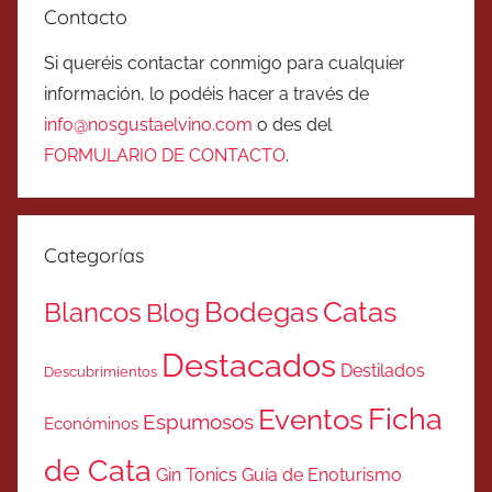
Contacto
Si queréis contactar conmigo para cualquier
información, lo podéis hacer a través de
info@nosgustaelvino.com
o des del
FORMULARIO DE CONTACTO
.
Categorías
Catas
Bodegas
Blancos
Blog
Destacados
Destilados
Descubrimientos
Ficha
Eventos
Espumosos
Económinos
de Cata
Gin Tonics
Guía de Enoturismo