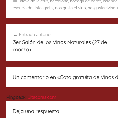
alava de la cruz
,
barcelona
,
bodega de beroz
,
calendar
esencia de tinto
,
gratis
,
nos gusta el vino
,
nosgustaelvino
,
Navegación
Entrada anterior
de
3er Salón de los Vinos Naturales (27 de
entradas
marzo)
Un comentario en «
Cata gratuita de Vinos d
Pingback:
Bitacoras.com
Deja una respuesta