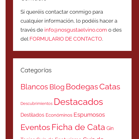
Si queréis contactar conmigo para
cualquier información, lo podéis hacer a
través de
info@nosgustaelvino.com
o des
del
FORMULARIO DE CONTACTO
.
Categorías
Catas
Bodegas
Blancos
Blog
Destacados
Descubrimientos
Espumosos
Destilados
Económinos
Ficha de Cata
Eventos
Gin