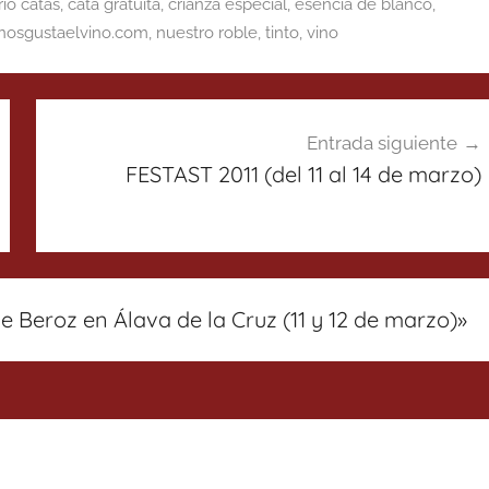
io catas
,
cata gratuita
,
crianza especial
,
esencia de blanco
,
nosgustaelvino.com
,
nuestro roble
,
tinto
,
vino
Entrada siguiente
FESTAST 2011 (del 11 al 14 de marzo)
e Beroz en Álava de la Cruz (11 y 12 de marzo)
»