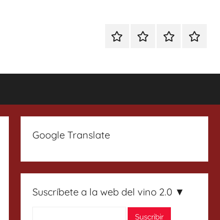
Especial
Enoturismo
Ranking
Contact
Gin
y
Vinos
Tonics
Gastronomía
Google Translate
Suscríbete a la web del vino 2.0 ▼