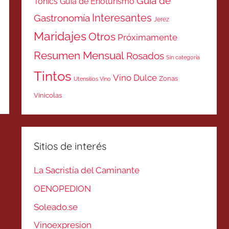
Guía de
Tonics
Guía de Enoturismo
Interesantes
Gastronomía
Jerez
Maridajes
Otros
Próximamente
Resumen Mensual
Rosados
Sin categoría
Tintos
Vino Dulce
Zonas
Utensilios Vino
Vinicolas
Sitios de interés
La Sacristía del Caminante
OENOPEDION
Soleado.se
Vinoexpresion