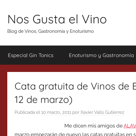
Saltar
al
Nos Gusta el Vino
contenido
Blog de Vinos, Gastronomía y Enoturismo
Especial Gin Tonics
Enoturismo y Gastronomía
Cata gratuita de Vinos de B
12 de marzo)
Publicada el
10 marzo, 2011
por
Xavier Valls Gutierrez
Me dicen mis amigos de
ALAV
marzo empezarán de nuevo las catas gratuitas en s