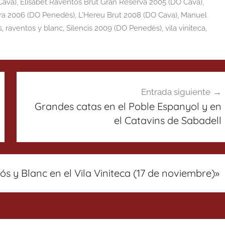
Cava)
,
Elisabet Raventós Brut Gran Reserva 2005 (DO Cava)
,
ra 2006 (DO Penedès)
,
L’Hereu Brut 2008 (DO Cava)
,
Manuel
s
,
raventos y blanc
,
Silencis 2009 (DO Penedès)
,
vila viniteca
,
Entrada siguiente
Grandes catas en el Poble Espanyol y en
el Catavins de Sabadell
s y Blanc en el Vila Viniteca (17 de noviembre)
»