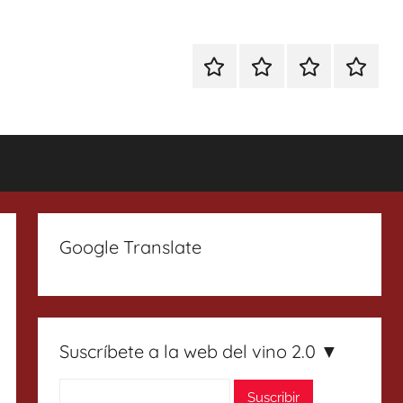
Especial
Enoturismo
Ranking
Contact
Gin
y
Vinos
Tonics
Gastronomía
Google Translate
Suscríbete a la web del vino 2.0 ▼