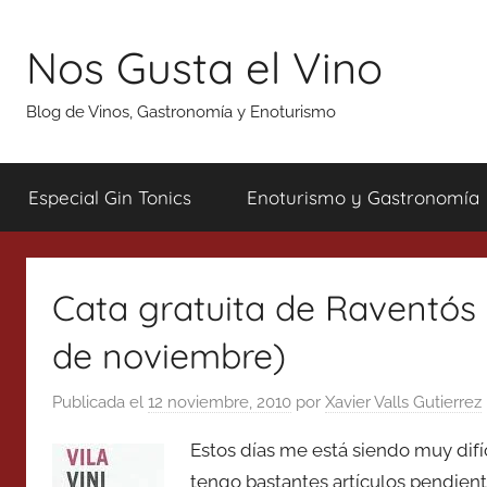
Saltar
al
Nos Gusta el Vino
contenido
Blog de Vinos, Gastronomía y Enoturismo
Especial Gin Tonics
Enoturismo y Gastronomía
Cata gratuita de Raventós y
de noviembre)
Publicada el
12 noviembre, 2010
por
Xavier Valls Gutierrez
Estos días me está siendo muy difí
tengo bastantes artículos pendient