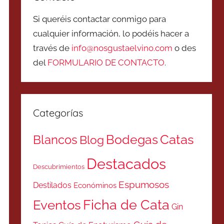
Si queréis contactar conmigo para
cualquier información, lo podéis hacer a
través de
info@nosgustaelvino.com
o des
del
FORMULARIO DE CONTACTO
.
Categorías
Catas
Bodegas
Blancos
Blog
Destacados
Descubrimientos
Espumosos
Destilados
Económinos
Ficha de Cata
Eventos
Gin