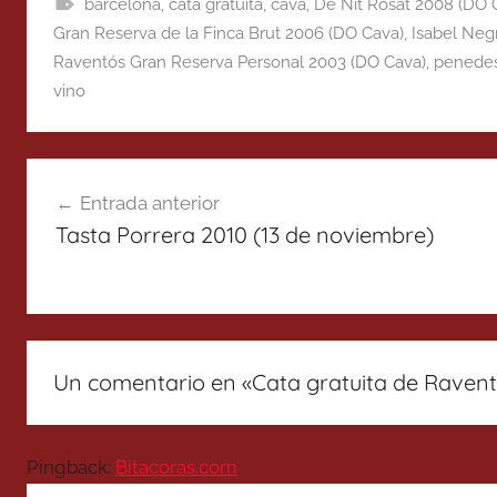
barcelona
,
cata gratuita
,
cava
,
De Nit Rosat 2008 (DO 
Gran Reserva de la Finca Brut 2006 (DO Cava)
,
Isabel Neg
Raventós Gran Reserva Personal 2003 (DO Cava)
,
penede
vino
Navegación
Entrada anterior
de
Tasta Porrera 2010 (13 de noviembre)
entradas
Un comentario en «
Cata gratuita de Raventó
Pingback:
Bitacoras.com