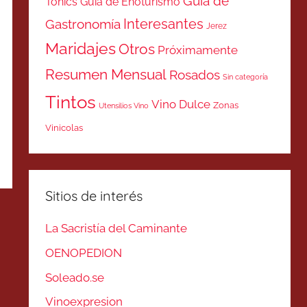
Guía de
Tonics
Guía de Enoturismo
Interesantes
Gastronomía
Jerez
Maridajes
Otros
Próximamente
Resumen Mensual
Rosados
Sin categoría
Tintos
Vino Dulce
Zonas
Utensilios Vino
Vinicolas
Sitios de interés
La Sacristía del Caminante
OENOPEDION
Soleado.se
Vinoexpresion