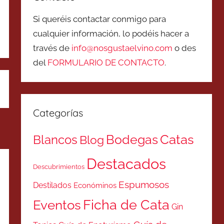
Si queréis contactar conmigo para
cualquier información, lo podéis hacer a
través de
info@nosgustaelvino.com
o des
del
FORMULARIO DE CONTACTO
.
Categorías
Catas
Bodegas
Blancos
Blog
Destacados
Descubrimientos
Espumosos
Destilados
Económinos
Ficha de Cata
Eventos
Gin