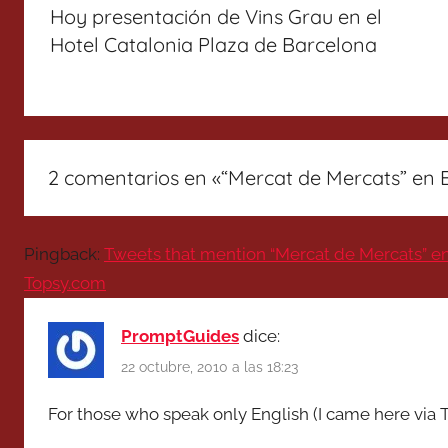
de
Hoy presentación de Vins Grau en el
entradas
Hotel Catalonia Plaza de Barcelona
2 comentarios en «
“Mercat de Mercats” en B
Pingback:
Tweets that mention “Mercat de Mercats” en B
Topsy.com
PromptGuides
dice:
22 octubre, 2010 a las 18:23
For those who speak only English (I came here via 