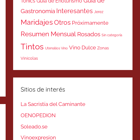
Guía de
Tonics
Guía de Enoturismo
Interesantes
Gastronomía
Jerez
Maridajes
Otros
Próximamente
Resumen Mensual
Rosados
Sin categoría
Tintos
Vino Dulce
Zonas
Utensilios Vino
Vinicolas
Sitios de interés
La Sacristía del Caminante
OENOPEDION
Soleado.se
Vinoexpresion