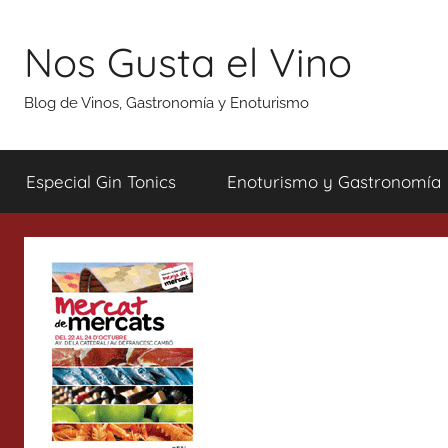
Saltar
al
Nos Gusta el Vino
contenido
Blog de Vinos, Gastronomía y Enoturismo
Especial Gin Tonics
Enoturismo y Gastronomía