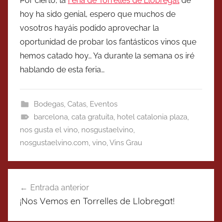
Por cierto, la
Feria de Torrelles de Llobregat
de
hoy ha sido genial, espero que muchos de
vosotros hayáis podido aprovechar la
oportunidad de probar los fantásticos vinos que
hemos catado hoy… Ya durante la semana os iré
hablando de esta feria…
Bodegas
,
Catas
,
Eventos
barcelona
,
cata gratuita
,
hotel catalonia plaza
,
nos gusta el vino
,
nosgustaelvino
,
nosgustaelvino.com
,
vino
,
Vins Grau
Navegación
Entrada anterior
de
¡Nos Vemos en Torrelles de Llobregat!
entradas