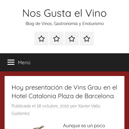
Saltar
Nos Gusta el Vino
al
contenido
Blog de Vinos, Gastronomía y Enoturismo
Especial
Enoturismo
Ranking
Contacto
Gin
y
Vinos
Tonics
Gastronomía
Menú
Hoy presentación de Vins Grau en el
Hotel Catalonia Plaza de Barcelona
Publicada el
18 octubre, 2010
por
Xavier Valls
Gutierrez
Aunque es un poco