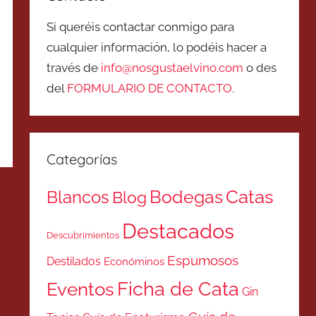
Si queréis contactar conmigo para
cualquier información, lo podéis hacer a
través de
info@nosgustaelvino.com
o des
del
FORMULARIO DE CONTACTO
.
Categorías
Catas
Bodegas
Blancos
Blog
Destacados
Descubrimientos
Espumosos
Destilados
Económinos
Ficha de Cata
Eventos
Gin