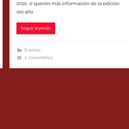
2010, si queréis más información de la edición
del año
Seguir leyendo
Eventos
2 comentarios