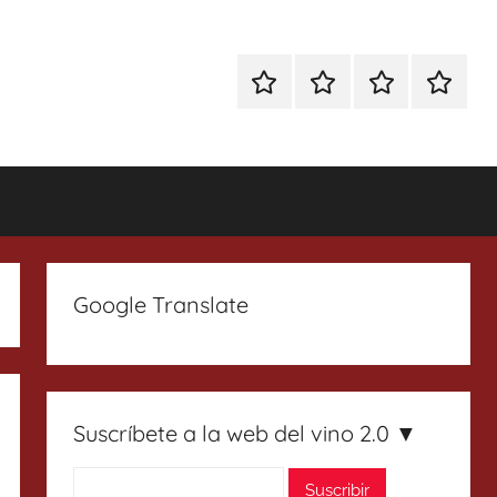
Especial
Enoturismo
Ranking
Contact
Gin
y
Vinos
Tonics
Gastronomía
Google Translate
Suscríbete a la web del vino 2.0 ▼