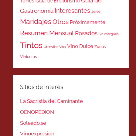
Guía de
Tonics
Guía de Enoturismo
Interesantes
Gastronomía
Jerez
Maridajes
Otros
Próximamente
Resumen Mensual
Rosados
Sin categoría
Tintos
Vino Dulce
Zonas
Utensilios Vino
Vinicolas
Sitios de interés
La Sacristía del Caminante
OENOPEDION
Soleado.se
Vinoexpresion