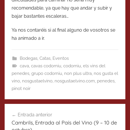
recomendable, ya que hay que andar y subir y
bajar bastantes escaleras…
Ya nos contaréis si al final alguno de vosotros se
ha animado a ir.
Bodegas
,
Catas
,
Eventos
cava
,
cavas codorniu
,
codorniu
,
els vins del
penedes
,
grupo codorniu
,
non plus ultra
,
nos gusta el
vino
,
nosgustaelvino
,
nosgustaelvino.com
,
penedes
,
pinot noir
Navegación
Entrada anterior
de
Cambrils, Entrada al País del Vino (9 – 10 de
entradas
octubre)