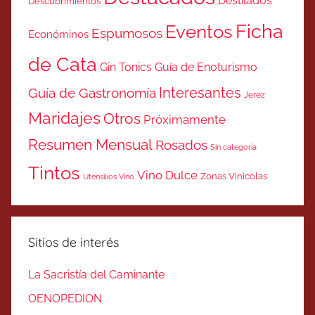
Destilados
Descubrimientos
Ficha
Eventos
Espumosos
Económinos
de Cata
Gin Tonics
Guía de Enoturismo
Interesantes
Guía de Gastronomía
Jerez
Maridajes
Otros
Próximamente
Resumen Mensual
Rosados
Sin categoría
Tintos
Vino Dulce
Zonas Vinicolas
Utensilios Vino
Sitios de interés
La Sacristía del Caminante
OENOPEDION