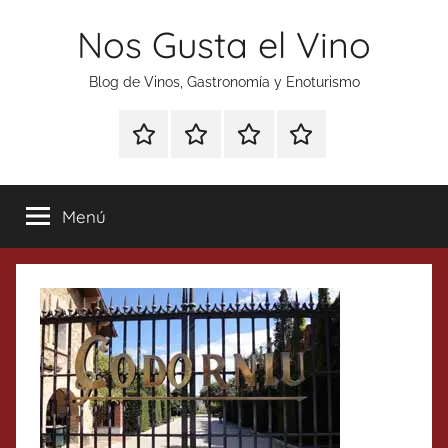
Saltar
Nos Gusta el Vino
al
contenido
Blog de Vinos, Gastronomía y Enoturismo
Especial
Enoturismo
Ranking
Contacto
Gin
y
Vinos
Tonics
Gastronomía
Menú