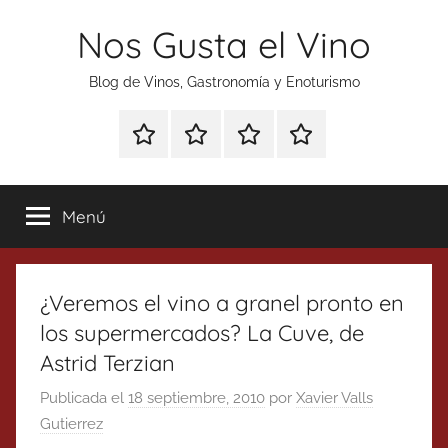
Saltar
Nos Gusta el Vino
al
contenido
Blog de Vinos, Gastronomía y Enoturismo
Especial
Enoturismo
Ranking
Contacto
Gin
y
Vinos
Tonics
Gastronomía
Menú
¿Veremos el vino a granel pronto en
los supermercados? La Cuve, de
Astrid Terzian
Publicada el
18 septiembre, 2010
por
Xavier Valls
Gutierrez