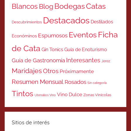
Catas
Bodegas
Blancos
Blog
Destacados
Destilados
Descubrimientos
Ficha
Eventos
Espumosos
Económinos
de Cata
Gin Tonics
Guía de Enoturismo
Interesantes
Guía de Gastronomía
Jerez
Maridajes
Otros
Próximamente
Resumen Mensual
Rosados
Sin categoría
Tintos
Vino Dulce
Zonas Vinicolas
Utensilios Vino
Sitios de interés