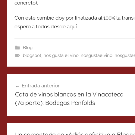
concreto).
Con este cambio doy por finalizada al 100% la transi
espero a todos desde aquí.
Blog
blogspot
,
nos gusta el vino
,
nosgustaelvino
,
nosgusta
Navegación
Entrada anterior
de
Cata de vinos blancos en la Vinacoteca
entradas
(7a parte): Bodegas Penfolds
Un comentario en «
Adiós definitivo a Blogs