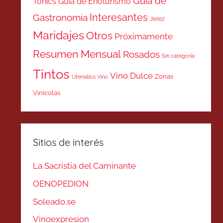
Guía de
Tonics
Guía de Enoturismo
Interesantes
Gastronomía
Jerez
Maridajes
Otros
Próximamente
Resumen Mensual
Rosados
Sin categoría
Tintos
Vino Dulce
Zonas
Utensilios Vino
Vinicolas
Sitios de interés
La Sacristía del Caminante
OENOPEDION
Soleado.se
Vinoexpresion