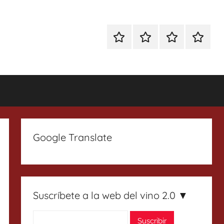
Especial
Enoturismo
Ranking
Contact
Gin
y
Vinos
Tonics
Gastronomía
Google Translate
Suscríbete a la web del vino 2.0 ▼