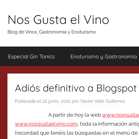
Saltar
al
Nos Gusta el Vino
contenido
Blog de Vinos, Gastronomía y Enoturismo
Especial Gin Tonics
Enoturismo y Gastronomía
Adiós definitivo a Blogspot
Publicada el
22 junio, 2010
por
Xavier Valls Gutierrez
A partir de hoy la web
www.nosgustae
www.nosgustaelvino.com
, toda la información ant
(recordad que tenéis las búsquedas en el menú de l