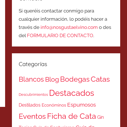
Si queréis contactar conmigo para
cualquier información, lo podéis hacer a
través de
info@nosgustaelvino.com
o des
del
FORMULARIO DE CONTACTO
.
Categorías
Catas
Bodegas
Blancos
Blog
Destacados
Descubrimientos
Espumosos
Destilados
Económinos
Ficha de Cata
Eventos
Gin