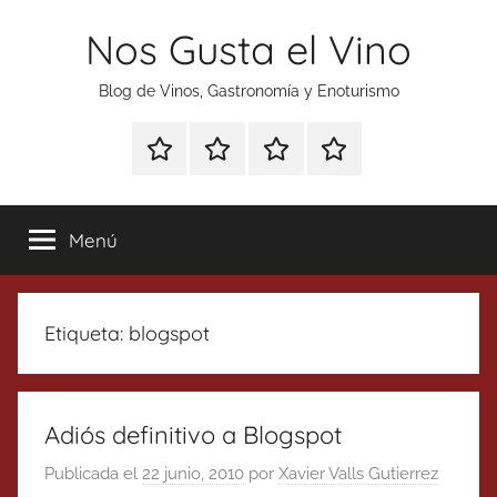
Saltar
Nos Gusta el Vino
al
contenido
Blog de Vinos, Gastronomía y Enoturismo
Especial
Enoturismo
Ranking
Contacto
Gin
y
Vinos
Tonics
Gastronomía
Menú
Etiqueta:
blogspot
Adiós definitivo a Blogspot
Publicada el
22 junio, 2010
por
Xavier Valls Gutierrez