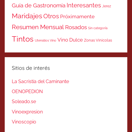
Interesantes
Guía de Gastronomía
Jerez
Maridajes
Otros
Próximamente
Resumen Mensual
Rosados
Sin categoría
Tintos
Vino Dulce
Zonas Vinicolas
Utensilios Vino
Sitios de interés
La Sacristía del Caminante
OENOPEDION
Soleado.se
Vinoexpresion
Vinoscopio