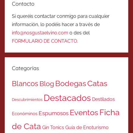
Contacto
Si queréis contactar conmigo para cualquier
información, lo podéis hacer a través de
info@nosgustaelvino.com
o des del
FORMULARIO DE CONTACTO
.
Categorías
Catas
Bodegas
Blancos
Blog
Destacados
Destilados
Descubrimientos
Ficha
Eventos
Espumosos
Económinos
de Cata
Gin Tonics
Guía de Enoturismo