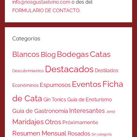
info@nosgustaelvino.com
o des del
FORMULARIO DE CONTACTO
.
Categorías
Catas
Bodegas
Blancos
Blog
Destacados
Destilados
Descubrimientos
Ficha
Eventos
Espumosos
Económinos
de Cata
Gin Tonics
Guía de Enoturismo
Interesantes
Guía de Gastronomía
Jerez
Maridajes
Otros
Próximamente
Resumen Mensual
Rosados
Sin categoría