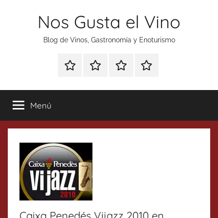
Saltar
Nos Gusta el Vino
al
contenido
Blog de Vinos, Gastronomía y Enoturismo
Especial
Enoturismo
Ranking
Contacto
Gin
y
Vinos
Tonics
Gastronomía
Menú
Caixa Penedés Vijazz 2010 en